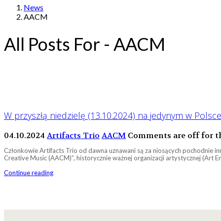
News
AACM
All Posts For - AACM
W przyszłą niedzielę (13.10.2024) na jedynym w Polsce 
04.10.2024
Artifacts Trio
AACM
Comments are off for t
Członkowie Artifacts Trio od dawna uznawani są za niosących pochodnie i
Creative Music (AACM)”, historycznie ważnej organizacji artystycznej (Art En
Continue reading