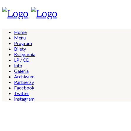
Home
Menu
Program
Bilety
Księgarnia
LP / CD
Info
Galeria
Archiwum
Partnerzy
Facebook
Twitter
Instagram