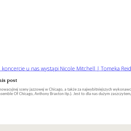
koncercie u nas wystąpi Nicole Mitchell | Tomeka Reid | 
his post
nnowacyjnej sceny jazzowej w Chicago, a także za najwybitniejszych wykona
semble Of Chicago, Anthony Braxton itp.). Jest to dla nas dużym zaszczytem, ż