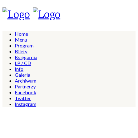
Home
Menu
Program
Bilety
Księgarnia
LP / CD
Info
Galeria
Archiwum
Partnerzy
Facebook
Twitter
Instagram