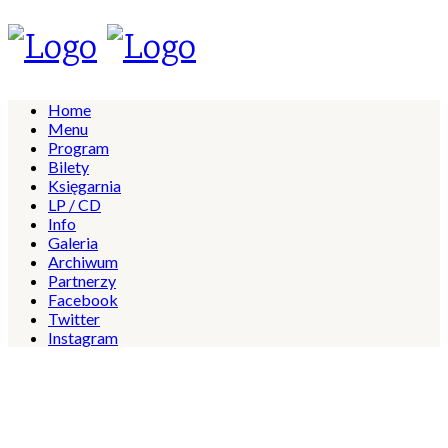
Home
Menu
Program
Bilety
Księgarnia
LP / CD
Info
Galeria
Archiwum
Partnerzy
Facebook
Twitter
Instagram