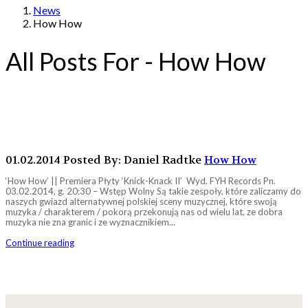
News
How How
All Posts For - How How
01.02.2014
Posted By: Daniel Radtke
How How
‘How How’ || Premiera Płyty ‘Knick-Knack II’ Wyd. FYH Records Pn.
03.02.2014, g. 20:30 – Wstęp Wolny Są takie zespoły, które zaliczamy do
naszych gwiazd alternatywnej polskiej sceny muzycznej, które swoją
muzyka / charakterem / pokorą przekonują nas od wielu lat, ze dobra
muzyka nie zna granic i ze wyznacznikiem...
Continue reading