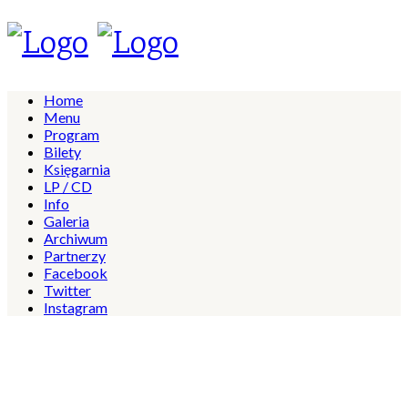
Home
Menu
Program
Bilety
Księgarnia
LP / CD
Info
Galeria
Archiwum
Partnerzy
Facebook
Twitter
Instagram