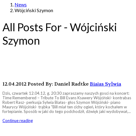
News
Wójciński Szymon
All Posts For - Wójciński
Szymon
12.04.2012
Posted By: Daniel Radtke
Białas Sylwia
Dzis, czwartek 12.04.12, g. 20:30 zapraszamy naszych gosci na koncert:
Time Remembered – Tribute To Bill Evans Ksawery Wójciński- kontrabas
Robert Rasz- perkusja Sylwia Białas- głos Szymon Wójciński- piano
Maurycy Wójciński- trąbka “Bill miał ten cichy ogień, który kochałem w
fortepianie. Sposób w jaki do tego podchodził, dźwięk jaki wydobywał,...
Continue reading