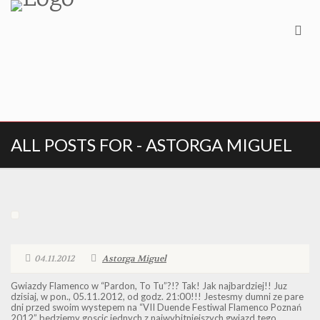
ALL POSTS FOR - ASTORGA MIGUEL
04.11.2012
Astorga Miguel
Gwiazdy Flamenco w “Pardon, To Tu”?!? Tak! Jak najbardziej!! Juz
dzisiaj, w pon., 05.11.2012, od godz. 21:00!!! Jestesmy dumni ze pare
dni przed swoim wystepem na “VII Duende Festiwal Flamenco Poznań
2012” bedziemy goscic jednych z najwybitniejszych gwiazd tego