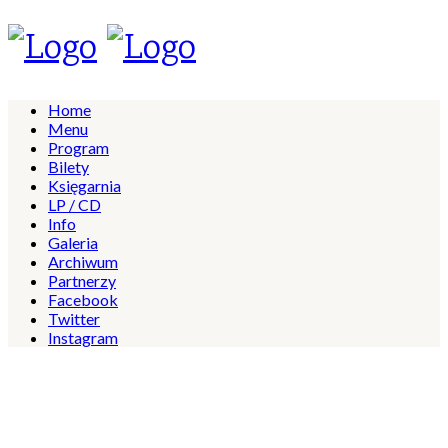
Home
Menu
Program
Bilety
Księgarnia
LP / CD
Info
Galeria
Archiwum
Partnerzy
Facebook
Twitter
Instagram