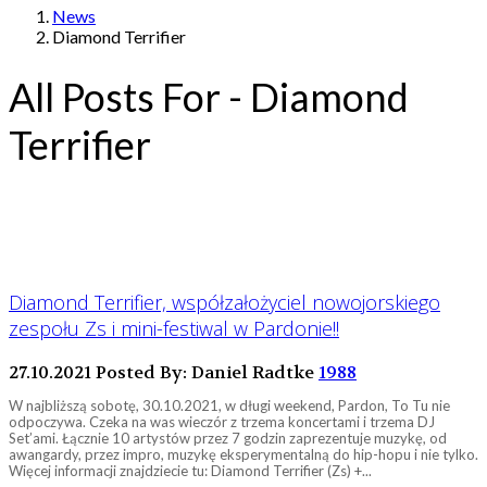
News
Diamond Terrifier
All Posts For - Diamond
Terrifier
Diamond Terrifier, współzałożyciel nowojorskiego
zespołu Zs i mini-festiwal w Pardonie!!
27.10.2021
Posted By: Daniel Radtke
1988
W najbliższą sobotę, 30.10.2021, w długi weekend, Pardon, To Tu nie
odpoczywa. Czeka na was wieczór z trzema koncertami i trzema DJ
Set’ami. Łącznie 10 artystów przez 7 godzin zaprezentuje muzykę, od
awangardy, przez impro, muzykę eksperymentalną do hip-hopu i nie tylko.
Więcej informacji znajdziecie tu: Diamond Terrifier (Zs) +...