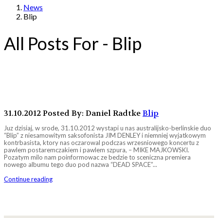
News
Blip
All Posts For - Blip
31.10.2012
Posted By: Daniel Radtke
Blip
Juz dzisiaj, w srode, 31.10.2012 wystapi u nas australijsko-berlinskie duo
“Blip” z niesamowitym saksofonista JIM DENLEY i niemniej wyjatkowym
kontrbasista, ktory nas oczarowal podczas wrzesniowego koncertu z
pawlem postaremczakiem i pawlem szpura, – MIKE MAJKOWSKI.
Pozatym milo nam poinformowac ze bedzie to sceniczna premiera
nowego albumu tego duo pod nazwa “DEAD SPACE”...
Continue reading