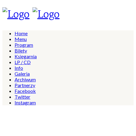
Home
Menu
Program
Bilety
Księgarnia
LP / CD
Info
Galeria
Archiwum
Partnerzy
Facebook
Twitter
Instagram