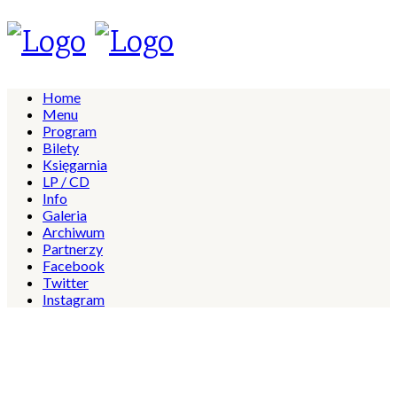
Home
Menu
Program
Bilety
Księgarnia
LP / CD
Info
Galeria
Archiwum
Partnerzy
Facebook
Twitter
Instagram