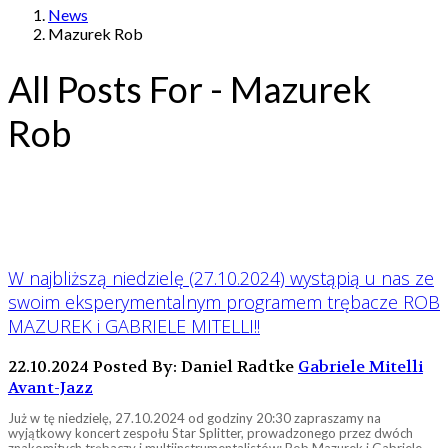
News
Mazurek Rob
All Posts For - Mazurek
Rob
W najbliższą niedzielę (27.10.2024) wystąpią u nas ze
swoim eksperymentalnym programem trębacze ROB
MAZUREK i GABRIELE MITELLI!!
22.10.2024
Posted By: Daniel Radtke
Gabriele Mitelli
Avant-Jazz
Już w tę niedzielę, 27.10.2024 od godziny 20:30 zapraszamy na
wyjątkowy koncert zespołu Star Splitter, prowadzonego przez dwóch