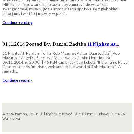
znakomitych trębaczy i multiinstrumentalistów: Rob Mazurek i Gabriele
Mitelli. To niepowtarzalna okazja, aby zanurzyć się w świecie
awangardowej muzyki, gdzie improwizacja spotyka się z głębokimi
emocjami, i w której muzycy w pełni...
Continue reading
01.11.2014
Posted By: Daniel Radtke
11 Nights At...
11 Nights At ‘Pardon, To Tu’ Rob Mazurek Pulsar Quartet [US] [Rob
Mazurek / Angelica Sanchez / Matthew Lux / John Herndon] Nd.
09.11.2014, g. 20:30 || 45 PLN kup bilet / buy tickets “If the name Pulsar
Quartet sounds futuristic, welcome to the world of Rob Mazurek.” W
ramach...
Continue reading
© 2026 Pardon, To Tu. All Rights Reserved | Aleja Armii Ludowej 14, 00-637
Warszawa