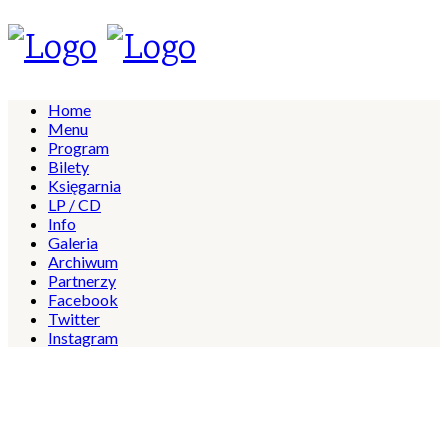
Home
Menu
Program
Bilety
Księgarnia
LP / CD
Info
Galeria
Archiwum
Partnerzy
Facebook
Twitter
Instagram