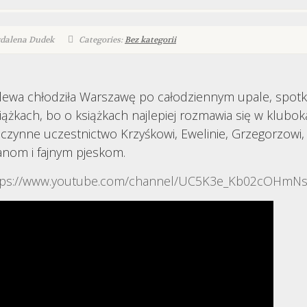
gdalena Dudek
Categories:
Bez kategorii
lewa chłodziła Warszawę po całodziennym upale, spotkal
kach, bo o książkach najlepiej rozmawia się w klubokaw
 czynne uczestnictwo Krzyśkowi, Ewelinie, Grzegorzowi, E
nom i fajnym pjeskom.
tps://www.youtube.com/channel/UC5K3e_Kb02cOHm