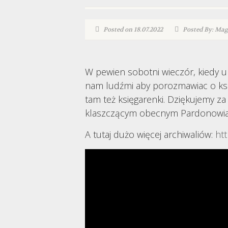
Posted on 18.07.2022
Posted By: Ma
W pewien sobotni wieczór, kiedy u
nam ludźmi aby porozmawiac o książ
tam też księgarenki. Dziękujemy za
klaszczącym obecnym Pardonowia
A tutaj dużo więcej archiwaliów:
ht