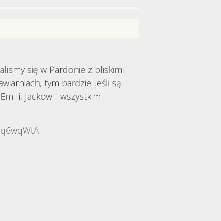
ismy się w Pardonie z bliskimi
iarniach, tym bardziej jeśli są
milii, Jackowi i wszystkim
Nsq6wqWtA