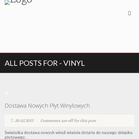
ALL POSTS FOR - VINYL
Dostawa Nowych Płyt Winylowych
20.02.2015
Comments are off for this post
Świeżutka dostawa nowych winyli właśnie dotarła do naszego sklepiku
płytowego: