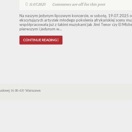
11.07.2025
Comments are off for this post
Na naszym jedynym lipcowym koncercie, w sobotę, 19.07.2025 o g
ekscytujących artystek młodego pokolenia afrykańskiej sceny muz
współpracowała już z takimi muzykami jak Jimi Tenor czy El Michel
pierwszym i jedynym w...
CONTINUE READING
 Ludowej 14, 00-637 Warszawa