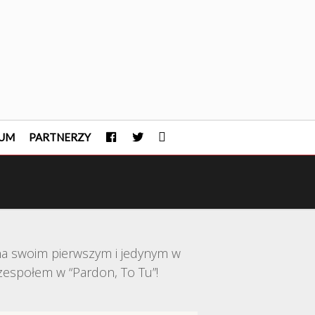
FACEBOOK
TWITTER
INSTAGRAM
UM
PARTNERZY
na swoim pierwszym i jedynym w
espołem w “Pardon, To Tu”!