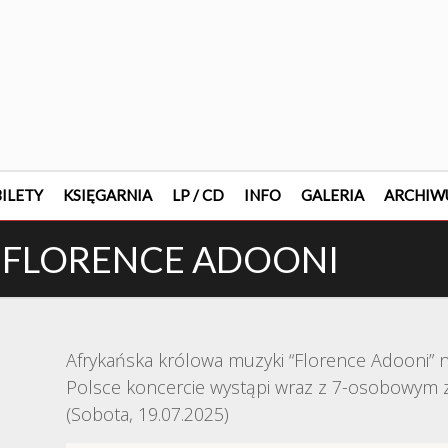
ILETY
KSIĘGARNIA
LP / CD
INFO
GALERIA
ARCHIW
- FLORENCE ADOONI
Afrykańska królowa muzyki “Florence Adooni” 
Polsce koncercie wystąpi wraz z 7-osobowym z
(Sobota, 19.07.2025)