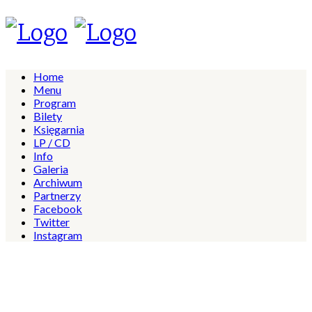
Home
Menu
Program
Bilety
Księgarnia
LP / CD
Info
Galeria
Archiwum
Partnerzy
Facebook
Twitter
Instagram