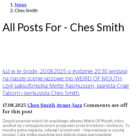
News
Ches Smith
All Posts For - Ches Smith
Już w tę środę, 20.08.2025 o godzinie 20:30 wystąpi
na naszej scenie jazzowe trio WEIRD OF MOUTH,
czyli saksofonistka Mette Rasmussen, pianista Craig
Taborn i perkusista Ches Smith.
17.08.2025
Ches Smith
Avant-Jazz
Comments are off
for this post
Zespół powstał wokół ich wspólnego albumu Weird Of Mouth, który
spotkał się z entuzjastycznym przyjęciem przez krytyków i słuchaczy. To
muzyka pełna napięcia, odwagi i przestrzeni – improwizacja w czystej
postaci. Cała trójka muzyków jest dobrze znana warszawskiej