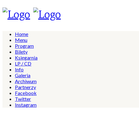
Home
Menu
Program
Bilety
Księgarnia
LP / CD
Info
Galeria
Archiwum
Partnerzy
Facebook
Twitter
Instagram