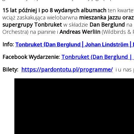
15 lat później i po 8 wydanych albumach
ten kwartet
wciąż zaskakująca wielobarwna
mieszanka jazzu ora
supergrupy Tonbruket
w składzie
Dan Berglund
na 
Orchestra) na pianinie i
Andreas Werliin
(Wildbirds & P
Info:
Tonbruket (Dan Berglund | Johan Lindström | 
Facebook Wydarzenie:
Tonbruket (Dan Berglund | 
Bilety:
https://pardontotu.pl/programme/
i u nas 