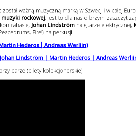
 został ważną muzyczną marką w Szwecji i w całej Euro
z muzyki rockowej
. Jest to dla nas olbrzymi zaszczyt z
kontrabasie,
Johan Lindström
na gitarze elektrycznej,
eacedrums, Fire!) na perkusji.
Martin Hederos | Andreas Werliin)
Johan Lindström | Martin Hederos | Andreas Werlii
przy barze (bilety kolekcjonerskie)