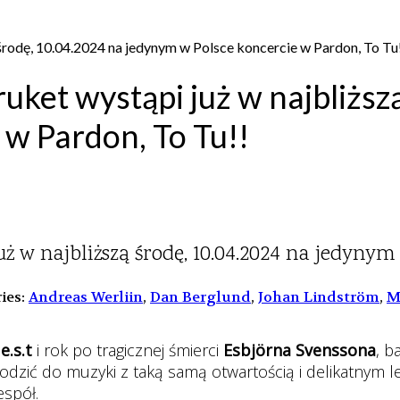
rodę, 10.04.2024 na jedynym w Polsce koncercie w Pardon, To Tu
ket wystąpi już w najbliższ
 w Pardon, To Tu!!
 w najbliższą środę, 10.04.2024 na jedynym 
ies:
Andreas Werliin
,
Dan Berglund
,
Johan Lindström
,
M
o
e.s.t
i rok po tragicznej śmierci
Esbjörna Svenssona
, b
odzić do muzyki z taką samą otwartością i delikatnym
espół.