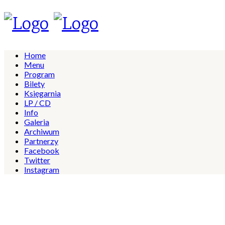
Home
Menu
Program
Bilety
Księgarnia
LP / CD
Info
Galeria
Archiwum
Partnerzy
Facebook
Twitter
Instagram