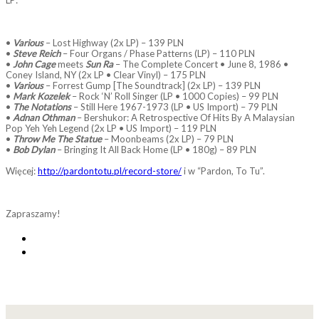
LP:
•
Various
– Lost Highway (2x LP) – 139 PLN
•
Steve Reich
– Four Organs / Phase Patterns (LP) – 110 PLN
•
John Cage
meets
Sun Ra
– The Complete Concert • June 8, 1986 •
Coney Island, NY (2x LP • Clear Vinyl) – 175 PLN
•
Various
– Forrest Gump [The Soundtrack] (2x LP) – 139 PLN
•
Mark Kozelek
– Rock ‘N’ Roll Singer (LP • 1000 Copies) – 99 PLN
•
The Notations
– Still Here 1967-1973 (LP • US Import) – 79 PLN
•
Adnan Othman
– Bershukor: A Retrospective Of Hits By A Malaysian
Pop Yeh Yeh Legend (2x LP • US Import) – 119 PLN
•
Throw Me The Statue
– Moonbeams (2x LP) – 79 PLN
•
Bob Dylan
– Bringing It All Back Home (LP • 180g) – 89 PLN
Więcej:
http://pardontotu.pl/record-store/
i w “Pardon, To Tu”.
Zapraszamy!