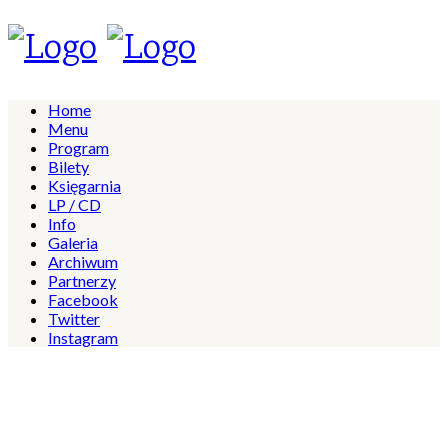
Home
Menu
Program
Bilety
Księgarnia
LP / CD
Info
Galeria
Archiwum
Partnerzy
Facebook
Twitter
Instagram