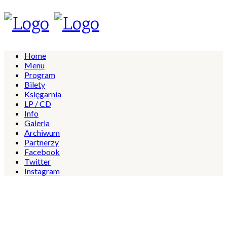
Home
Menu
Program
Bilety
Księgarnia
LP / CD
Info
Galeria
Archiwum
Partnerzy
Facebook
Twitter
Instagram