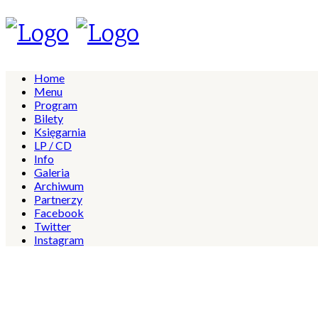
Home
Menu
Program
Bilety
Księgarnia
LP / CD
Info
Galeria
Archiwum
Partnerzy
Facebook
Twitter
Instagram