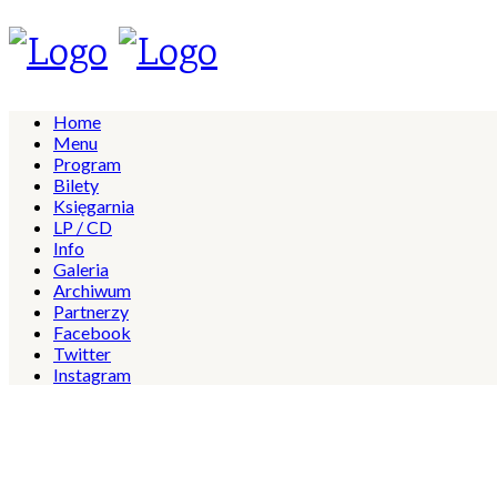
Home
Menu
Program
Bilety
Księgarnia
LP / CD
Info
Galeria
Archiwum
Partnerzy
Facebook
Twitter
Instagram