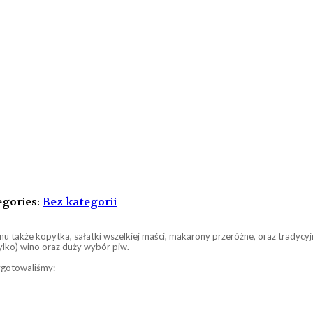
gories:
Bez kategorii
 także kopytka, sałatki wszelkiej maści, makarony przeróżne, oraz tradycyjn
tylko) wino oraz duży wybór piw.
ygotowaliśmy: