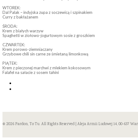
WTOREK:
Dal Palak – indyjska zupa z soczewicą i szpinakiem
Curry z bakłażanem
ŚRODA:
Krem z białych warzyw
Spaghetti w ziołowo-jogurtowym sosie z groszkiem
CZWARTEK:
Krem porowo-ziemniaczany
Grzybowe chili sin carne ze śmietaną limonkową
PIĄTEK:
Krem z pieczonej marchwi z mlekiem kokosowym
Falafel na sałacie z sosem tahini
© 2026 Pardon, To Tu. All Rights Reserved | Aleja Armii Ludowej 14, 00-637 Wa