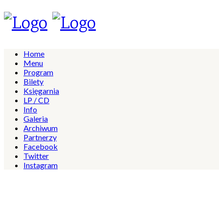
Home
Menu
Program
Bilety
Księgarnia
LP / CD
Info
Galeria
Archiwum
Partnerzy
Facebook
Twitter
Instagram