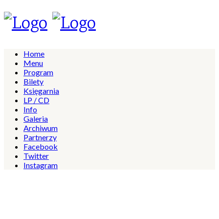
Home
Menu
Program
Bilety
Księgarnia
LP / CD
Info
Galeria
Archiwum
Partnerzy
Facebook
Twitter
Instagram