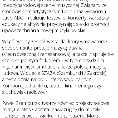
międzynarodowej scenie muzycznej. Związany ze
środowiskiem artystycznym Lado oraz wytwórnią
Lado ABC – realizuje festiwale, koncerty, warsztaty
edukacyjne aktywnie przyczyniając się do promocji i
upowszechniania nowej muzyki polskiej.
Współtworzy zespół Bastarda, który w nowatorski
sposób reinterpretuje muzykę dawną
(średniowieczną i renesansową), a także inspiruje się
szeroko pojętym folklorem – w tym chasydzkimi
Nigunami, pięśniami Fado, a także polską muzyką
ludową. W duecie SZAZA (Szamburski / Zakrocki)
artysta działa na polu interdyscyplinarnym.
Komponuje dla filmu, teatru, kina niemego czy
słuchowisk radiowych.
Paweł Szamburski tworzy również projekty solowe
min: „Ceratitis Capitata” nawiązujący do muzyki
liturgicznej pięciu wielkich religii basenu Morza