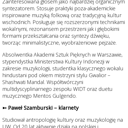
Zainteresowana głosem jako najbardziej organicznym
syntezatorem. Stosuje praktyki poza-akademickie
inspirowane muzyką folkową oraz tradycyjną kultur
wschodnich. Posługuje się rozszerzonymi technikami
wokalnymi, rezonansem przestrzeni jak i głębokimi
formami przekształcania oraz syntezy dźwięku,
tworząc minimalistyczne, wyobrażeniowe pejzaże.
Absolwentka Akademii Sztuk Pięknych w Warszawie,
stypendystka Ministerstwa Kultury Indonezji w
zakresie muzykologii, studentka klasycznego wokalu
hindustani pod okiem mistrzyni stylu Gwalior –
Shashwati Mandal. Współtwórczyni
multidyscyplinarnego zespołu WIDT oraz duetu
muzycznego Mentos Gulgendo.
➳ Paweł Szamburski – klarnety
Studiował antropologię kultury oraz muzykologię na
UW. Od 20 lat aktywnie działa na polskiej i