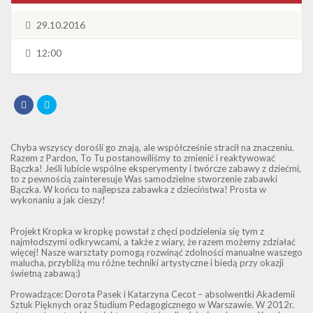
29.10.2016
12:00
Chyba wszyscy dorośli go znają, ale współcześnie stracił na znaczeniu.
Razem z Pardon, To Tu postanowiliśmy to zmienić i reaktywować
Bączka! Jeśli lubicie wspólne eksperymenty i twórcze zabawy z dziećmi,
to z pewnością zainteresuje Was samodzielne stworzenie zabawki
Bączka. W końcu to najlepsza zabawka z dzieciństwa! Prosta w
wykonaniu a jak cieszy!
Projekt Kropka w kropkę powstał z chęci podzielenia się tym z
najmłodszymi odkrywcami, a także z wiary, że razem możemy zdziałać
więcej! Nasze warsztaty pomogą rozwinąć zdolności manualne waszego
malucha, przybliżą mu różne techniki artystyczne i biedą przy okazji
świetną zabawą:)
Prowadzące: Dorota Pasek i Katarzyna Cecot – absolwentki Akademii
Sztuk Pięknych oraz Studium Pedagogicznego w Warszawie. W 2012r.