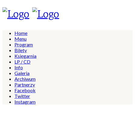
Home
Menu
Program
Bilety
Księgarnia
LP / CD
Info
Galeria
Archiwum
Partnerzy
Facebook
Twitter
Instagram