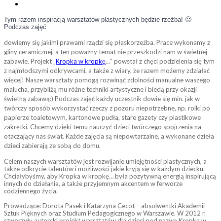
Tym razem inspiracją warsztatów plastycznych będzie rzeźba! 🙂
Podczas zajęć
dowiemy się jakimi prawami rządzi się płaskorzeźba. Prace wykonamy z
gliny ceramicznej, a ten poważny temat nie przeszkodzi nam w świetnej
zabawie. Projekt „
Kropka w kropkę
…” powstał z chęci podzielenia się tym
z najmłodszymi odkrywcami, a także z wiary, że razem możemy zdziałać
więcej! Nasze warsztaty pomogą rozwinąć zdolności manualne waszego
malucha, przybliżą mu różne techniki artystyczne i biedą przy okazji
świetną zabawą:) Podczas zajęć każdy uczestnik dowie się min. jak w
twórczy sposób wykorzystać rzeczy z pozoru niepotrzebne, np. rolki po
papierze toaletowym, kartonowe pudła, stare gazety czy plastikowe
zakrętki. Chcemy dzięki temu nau
czyć dzieci twórczego spojrzenia na
otaczający nas świat. Każde zajęcia są niepowtarzalne, a wykonane dzieła
dzieci zabierają ze sobą do domu.
Celem naszych warsztatów jest rozwijanie umiejętności plastycznych, a
także odkrycie talentów i możliwości jakie kryją się w każdym dziecku.
Chciałybyśmy, aby Kropka w kropkę… była pozytywną energią inspirującą
innych do działania, a także przyjemnym akcentem w ferworze
codziennego życia.
Prowadzące: Dorota Pasek i Katarzyna Cecot – absolwentki Akademii
Sztuk Pięknych oraz Studium Pedagogicznego w Warszawie. W 2012 r.
stworzyły autorski projekt warsztatów dla dzieci pod nazwą Kropka w