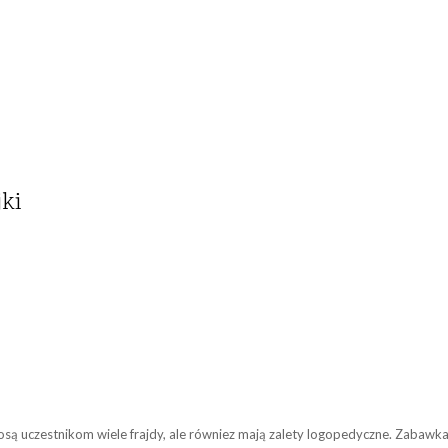
jki
ą uczestnikom wiele frajdy, ale równiez mają zalety logopedyczne. Zabawk