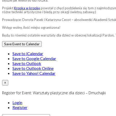
będzie jak wieloryb lub foczka.
Projekt
Kropka w kropkę
powstał z chęci podzielenia się tym z najmłodsz
różne techniki artystyczne i biedą przy okazji świetną zabawą:)
Prowadzące: Dorota Pasek i Katarzyna Cecot – absolwentki Akademii Sztuk
Wstęp wolny, ilość miejsc ograniczona!
Będą to również ostatnie warsztaty dla dzieci w obecnej lokalizacji Pardon, 
Save Event to Calendar
Save to iCalendar
Save to Google Calendar
Save to Outlook
Save to Outlook Online
Save to Yahoo! Calendar
×
Register for Event:
Warsztaty plastyczne dla dzieci – Dmuchajki
Login
Register