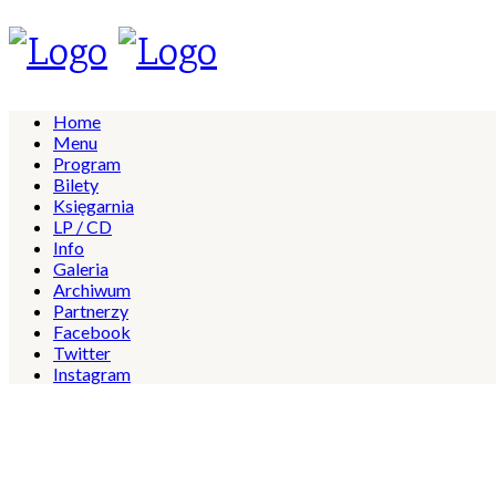
Home
Menu
Program
Bilety
Księgarnia
LP / CD
Info
Galeria
Archiwum
Partnerzy
Facebook
Twitter
Instagram