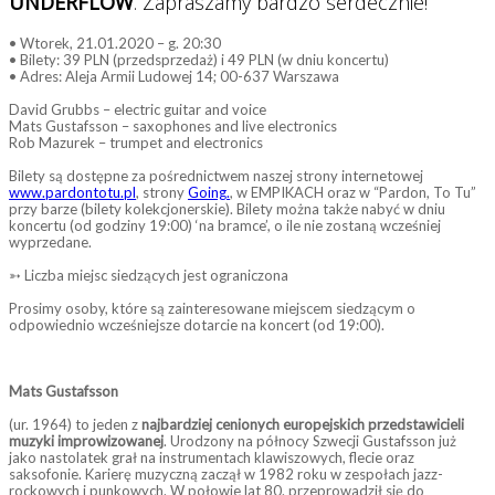
UNDERFLOW
. Zapraszamy bardzo serdecznie!
• Wtorek, 21.01.2020 – g. 20:30
• Bilety: 39 PLN (przedsprzedaż) i 49 PLN (w dniu koncertu)
• Adres: Aleja Armii Ludowej 14; 00-637 Warszawa
David Grubbs – electric guitar and voice
Mats Gustafsson – saxophones and live electronics
Rob Mazurek – trumpet and electronics
Bilety są dostępne za pośrednictwem naszej strony internetowej
www.pardontotu.pl
, strony
Going.
, w EMPIKACH oraz w “Pardon, To Tu”
przy barze (bilety kolekcjonerskie). Bilety można także nabyć w dniu
koncertu (od godziny 19:00) ‘na bramce’, o ile nie zostaną wcześniej
wyprzedane.
➳ Liczba miejsc siedzących jest ograniczona
Prosimy osoby, które są zainteresowane miejscem siedzącym o
odpowiednio wcześniejsze dotarcie na koncert (od 19:00).
Mats Gustafsson
(ur. 1964) to jeden z
najbardziej cenionych europejskich przedstawicieli
muzyki improwizowanej
. Urodzony na północy Szwecji Gustafsson już
jako nastolatek grał na instrumentach klawiszowych, flecie oraz
saksofonie. Karierę muzyczną zaczął w 1982 roku w zespołach jazz-
rockowych i punkowych. W połowie lat 80. przeprowadził się do