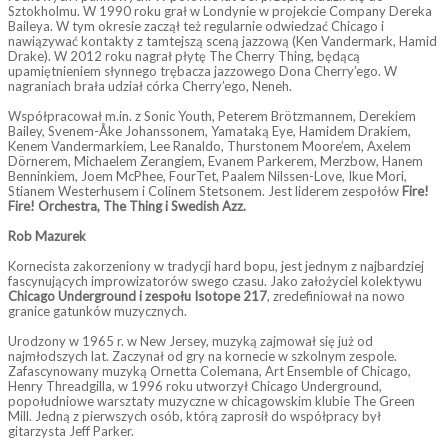
Sztokholmu. W 1990 roku grał w Londynie w projekcie Company Dereka
Baileya. W tym okresie zaczął też regularnie odwiedzać Chicago i
nawiązywać kontakty z tamtejszą sceną jazzową (Ken Vandermark, Hamid
Drake). W 2012 roku nagrał płytę The Cherry Thing, będącą
upamiętnieniem słynnego trębacza jazzowego Dona Cherry’ego. W
nagraniach brała udział córka Cherry’ego, Neneh.
Współpracował m.in. z Sonic Youth, Peterem Brötzmannem, Derekiem
Bailey, Svenem-Åke Johanssonem, Yamataką Eye, Hamidem Drakiem,
Kenem Vandermarkiem, Lee Ranaldo, Thurstonem Moore’em, Axelem
Dörnerem, Michaelem Zerangiem, Evanem Parkerem, Merzbow, Hanem
Benninkiem, Joem McPhee, FourTet, Paalem Nilssen-Love, Ikue Mori,
Stianem Westerhusem i Colinem Stetsonem. Jest liderem zespołów
Fire!
Fire! Orchestra, The Thing i Swedish Azz.
Rob Mazurek
Kornecista zakorzeniony w tradycji hard bopu, jest jednym z najbardziej
fascynujących improwizatorów swego czasu. Jako założyciel kolektywu
Chicago Underground i zespołu Isotope 217
, zredefiniował na nowo
granice gatunków muzycznych.
Urodzony w 1965 r. w New Jersey, muzyką zajmował się już od
najmłodszych lat. Zaczynał od gry na kornecie w szkolnym zespole.
Zafascynowany muzyką Ornetta Colemana, Art Ensemble of Chicago,
Henry Threadgilla, w 1996 roku utworzył Chicago Underground,
popołudniowe warsztaty muzyczne w chicagowskim klubie The Green
Mill. Jedną z pierwszych osób, którą zaprosił do współpracy był
gitarzysta Jeff Parker.