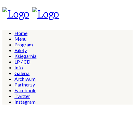
Home
Menu
Program
Bilety
Księgarnia
LP / CD
Info
Galeria
Archiwum
Partnerzy
Facebook
Twitter
Instagram