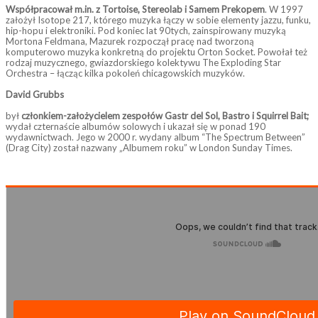
Współpracował m.in. z Tortoise, Stereolab i Samem Prekopem
. W 1997
założył Isotope 217, którego muzyka łączy w sobie elementy jazzu, funku,
hip-hopu i elektroniki. Pod koniec lat 90tych, zainspirowany muzyką
Mortona Feldmana, Mazurek rozpoczął pracę nad tworzoną
komputerowo muzyka konkretną do projektu Orton Socket. Powołał też
rodzaj muzycznego, gwiazdorskiego kolektywu The Exploding Star
Orchestra – łącząc kilka pokoleń chicagowskich muzyków.
David Grubbs
był
członkiem-założycielem zespołów Gastr del Sol, Bastro i Squirrel Bait;
wydał czternaście albumów solowych i ukazał się w ponad 190
wydawnictwach. Jego w 2000 r. wydany album “The Spectrum Between”
(Drag City) został nazwany „Albumem roku” w London Sunday Times.