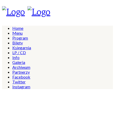
Home
Menu
Program
Bilety
Księgarnia
LP / CD
Info
Galeria
Archiwum
Partnerzy
Facebook
Twitter
Instagram