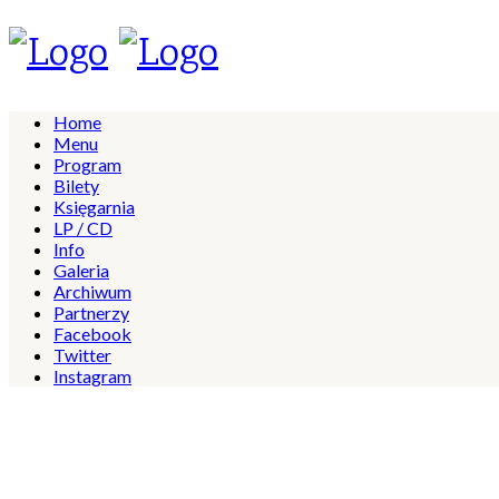
Home
Menu
Program
Bilety
Księgarnia
LP / CD
Info
Galeria
Archiwum
Partnerzy
Facebook
Twitter
Instagram