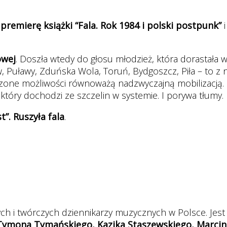
a
premierę książki “Fala. Rok 1984 i polski postpunk”
i
owej
. Doszła wtedy do głosu młodzież, która dorastała 
, Puławy, Zduńska Wola, Toruń, Bydgoszcz, Piła – to z n
niczone możliwości równoważą nadzwyczajną mobilizacj
 który dochodzi ze szczelin w systemie. I porywa tłumy.
t”. Ruszyła fala
.
ych i twórczych dziennikarzy muzycznych w Polsce. Je
Tymona Tymańskiego, Kazika Staszewskiego, Marcina