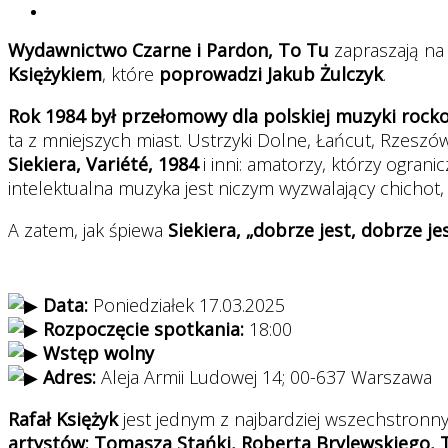
Wydawnictwo Czarne i Pardon, To Tu
zapraszają n
Księżykiem
, które
poprowadzi Jakub Żulczyk
.
Rok 1984 był przełomowy dla polskiej muzyki rock
ta z mniejszych miast. Ustrzyki Dolne, Łańcut, Rzeszów
Siekiera, Variété, 1984
i inni: amatorzy, którzy ogra
intelektualna muzyka jest niczym wyzwalający chichot,
A zatem, jak śpiewa
Siekiera, „dobrze jest, dobrze jes
Data:
Poniedziałek 17.03.2025
Rozpoczęcie spotkania:
18:00
Wstęp wolny
Adres:
Aleja Armii Ludowej 14; 00-637 Warszawa
Rafał Księżyk
jest jednym z najbardziej wszechstronn
artystów: Tomasza Stańki, Roberta Brylewskiego, 