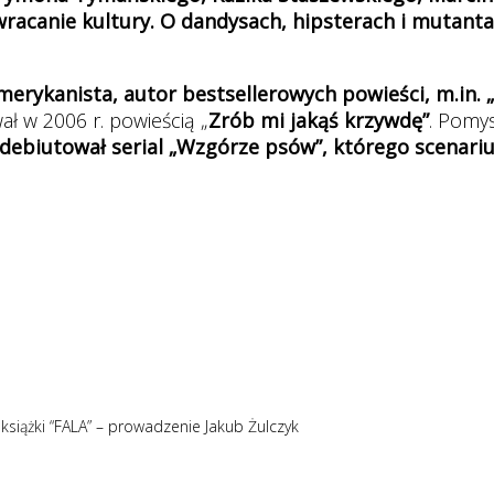
ywracanie kultury. O dandysach, hipsterach i mutanta
amerykanista, autor bestsellerowych powieści, m.in. 
ał w 2006 r. powieścią „
Zrób mi jakąś krzywdę”
. Pomy
zadebiutował serial „Wzgórze psów”, którego scenari
książki “FALA” – prowadzenie Jakub Żulczyk