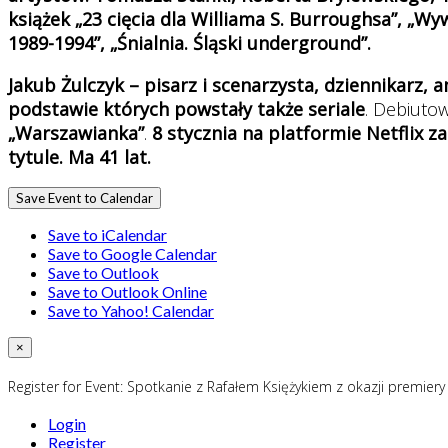
książek „23 cięcia dla Williama S. Burroughsa”, „W
1989-1994”, „Śnialnia. Śląski underground”.
Jakub Żulczyk – pisarz i scenarzysta, dziennikarz, 
podstawie których powstały także seriale
. Debiutow
„Warszawianka”
.
8 stycznia na platformie Netflix 
tytule. Ma 41 lat.
Save Event to Calendar
Save to iCalendar
Save to Google Calendar
Save to Outlook
Save to Outlook Online
Save to Yahoo! Calendar
×
Register for Event:
Spotkanie z Rafałem Księżykiem z okazji premiery 
Login
Register