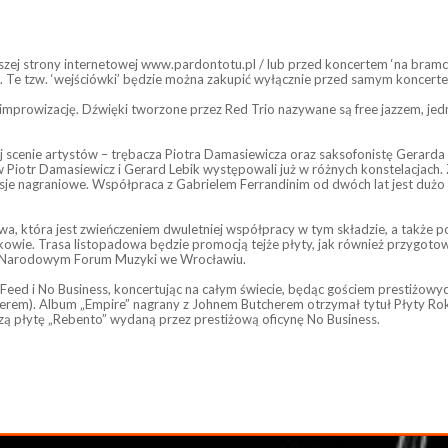
naszej strony internetowej www.pardontotu.pl / lub przed koncertem ‘na bram
. Te tzw. ‘wejściówki’ będzie można zakupić wyłącznie przed samym koncerte
improwizację. Dźwięki tworzone przez Red Trio nazywane są free jazzem, jedna
j scenie artystów – trębacza Piotra Damasiewicza oraz saksofonistę Gerarda
otr Damasiewicz i Gerard Lebik występowali już w różnych konstelacjach. Z 
 sesje nagraniowe. Współpraca z Gabrielem Ferrandinim od dwóch lat jest duż
a, która jest zwieńczeniem dwuletniej współpracy w tym składzie, a także 
akowie. Trasa listopadowa będzie promocją tejże płyty, jak również przygoto
ię w Narodowym Forum Muzyki we Wrocławiu.
eed i No Business, koncertując na całym świecie, będąc gościem prestiżowyc
erem). Album „Empire” nagrany z Johnem Butcherem otrzymał tytuł Płyty Ro
zą płytę „Rebento” wydaną przez prestiżową oficynę No Business.