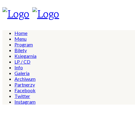
Home
Menu
Program
Bilety
Księgarnia
LP / CD
Info
Galeria
Archiwum
Partnerzy
Facebook
Twitter
Instagram