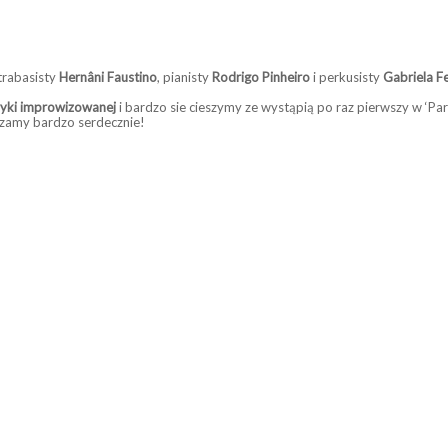
trabasisty
Hernâni Faustino
, pianisty
Rodrigo Pinheiro
i perkusisty
Gabriela F
zyki improwizowanej
i bardzo sie cieszymy ze wystąpią po raz pierwszy w ‘Par
szamy bardzo serdecznie!