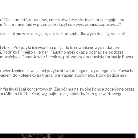
ce’. Dla studentów, uczniów, emerytów, bezrobotnych przysługuje – za
m ‘na bramce’ (nie w przedsprzedaży) i do wyczerpania zapasów. ///
k sami muzycy starają się uciekać od szufladkowych definicji własnej
 Lebika. Połączyła ich wspólna pasja do kreowania nowych zdarzeń
Rodrigo Pinheiro i Hernani Faustino mieli okazję poznać się podczas
o mocniejsza. Damasiewicz i Lebik współtworzą z perkusistą formacje Power
potwierdzeniem zawiązanej przyjaźni i wspólnego muzycznego celu. Zawarty
waniem do kolejnego nagrania, tym razem studyjnego, który będzie miał
h festiwali i sal koncertowych. Zespół ma na swoim koncie docenione przez
ku (Album Of The Year) wg. najbardziej opiniotwórczego światowego