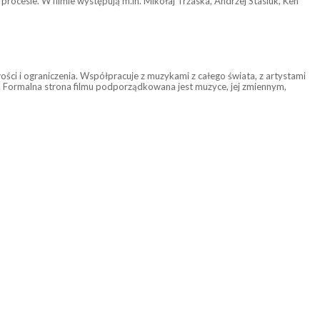
rocesie. W filmie występują m.in. Mikołaj Trzaska, Andrzej Stasiuk, Ken
ści i ograniczenia. Współpracuje z muzykami z całego świata, z artystami
. Formalna strona filmu podporządkowana jest muzyce, jej zmiennym,