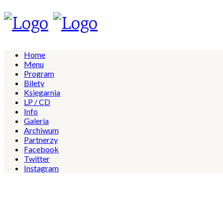
Home
Menu
Program
Bilety
Księgarnia
LP / CD
Info
Galeria
Archiwum
Partnerzy
Facebook
Twitter
Instagram