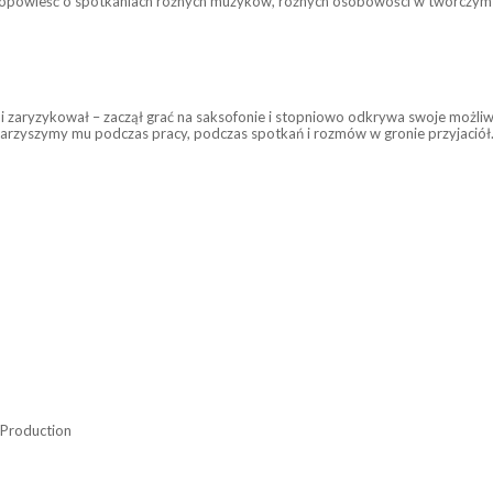
; to opowieść o spotkaniach różnych muzyków, różnych osobowości w twórczym p
 i zaryzykował – zaczął grać na saksofo
nie i stopniowo odkrywa swoje możliwo
warzyszymy mu podczas pracy, podczas spotkań i rozmów w gronie przyjaciół
 Production