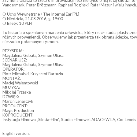
Szymona Uliasza to rzecz o improwizacji, lecz nie tylko o nią tutaj chodzi
Vandermark, Peter Brötzmann, Raphael Rogiński, Rafał Mazur i wielu innych.
❍ Ucho Wewnętrzne / The Internal Ear [PL]
❍ Niedziela, 21.08.2016, g. 19:00
❍ Bilety: 10 PLN
To historia o spełnionym marzeniu człowieka, który rzucił studia plastyczne
różnych proweniencji. Obserwujemy jak przemierza tak obraną ścieżkę, to
nierzadko połamanym rytmom.
REŻYSERIA:
Magdalena Gubała, Szymon Uliasz
SCENARIUSZ:
Magdalena Gubała, Szymon Uliasz
OPERATOR:
Piotr Michalski, Krzysztof Bartuzin
MONTAŻ:
Maciej Walentowski
MUZYKA:
Mikołaj Trzaska
DŹWIĘK:
Marcin Lenarczyk
PRODUCENT:
Magic Production
KOPRODUCENT:
Instytucja Filmowa „Silesia-Film”, Studio Filmowe LADACHWILA, Cor Leonis
————————–
————————–
—-
English version: