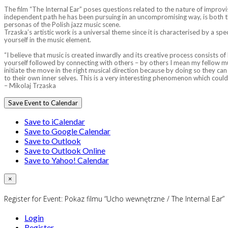
The film “The Internal Ear” poses questions related to the nature of improvi
independent path he has been pursuing in an uncompromising way, is both the
personas of the Polish jazz music scene.
Trzaska’s artistic work is a universal theme since it is characterised by a s
yourself in the music element.
“I believe that music is created inwardly and its creative process consists o
yourself followed by connecting with others – by others I mean my fellow mu
initiate the move in the right musical direction because by doing so they ca
to their own inner selves. This is a very interesting phenomenon which could
– Mikolaj Trzaska
Save Event to Calendar
Save to iCalendar
Save to Google Calendar
Save to Outlook
Save to Outlook Online
Save to Yahoo! Calendar
×
Register for Event:
Pokaz filmu “Ucho wewnętrzne / The Internal Ear”
Login
Register