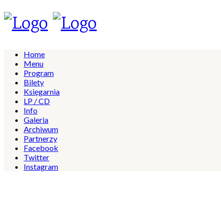
Home
Menu
Program
Bilety
Księgarnia
LP / CD
Info
Galeria
Archiwum
Partnerzy
Facebook
Twitter
Instagram