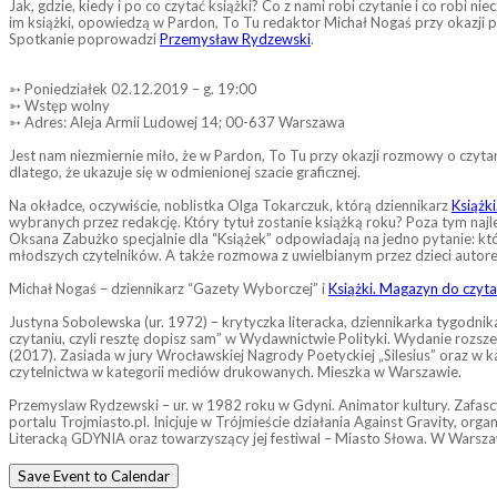
Jak, gdzie, kiedy i po co czytać książki? Co z nami robi czytanie i co robi 
im książki, opowiedzą w Pardon, To Tu redaktor Michał Nogaś przy okazj
Spotkanie poprowadzi
Przemysław Rydzewski
.
➳ Poniedziałek 02.12.2019 – g. 19:00
➳ Wstęp wolny
➳ Adres: Aleja Armii Ludowej 14; 00-637 Warszawa
Jest nam niezmiernie miło, że w Pardon, To Tu przy okazji rozmowy o czy
dlatego, że ukazuje się w odmienionej szacie graficznej.
Na okładce, oczywiście, noblistka Olga Tokarczuk, którą dziennikarz
Książk
wybranych przez redakcję. Który tytuł zostanie książką roku? Poza tym najle
Oksana Zabużko specjalnie dla “Książek” odpowiadają na jedno pytanie: któr
młodszych czytelników. A także rozmowa z uwielbianym przez dzieci auto
Michał Nogaś – dziennikarz “Gazety Wyborczej” i
Książki. Magazyn do czyta
Justyna Sobolewska (ur. 1972) – krytyczka literacka, dziennikarka tygodni
czytaniu, czyli resztę dopisz sam” w Wydawnictwie Polityki. Wydanie rozs
(2017). Zasiada w jury Wrocławskiej Nagrody Poetyckiej „Silesius” oraz w
czytelnictwa w kategorii mediów drukowanych. Mieszka w Warszawie.
Przemyslaw Rydzewski – ur. w 1982 roku w Gdyni. Animator kultury. Zafasc
portalu Trojmiasto.pl. Inicjuje w Trójmieście działania Against Gravity
Literacką GDYNIA oraz towarzyszący jej festiwal – Miasto Słowa. W Warszaw
Save Event to Calendar