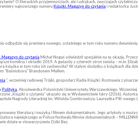
nieczytanie? O literackich przyjemnościach, ale i udrękach, zwyczajach czytel
i premiery najnowszego numeru
Książki. Magazyn do czytania
i redaktorka Just
taniu odbędzie się premiera nowego, ostatniego w tym roku numeru dwumiesi
i. Magazyn do czytania
Michał Nogaś odwiedził specjalnie na tę okazję. Przec
psze komiksy i okładki 2019. A gwiazdy z czterech stron świata – m.in. Eliza
a książka w tym roku ich zachwyciła? W stałym dodatku o książkach dla dziec
rem “Baśnioboru” Brandonem Mullem.
nia
“, wcześniej radiowej Trójki, gospodarz Radia Książki. Rozmawia z pisarzami
ka
Polityka
. Absolwentka Polonistyki Uniwersytetu Warszawskiego. Wcześniej p
zerzone „Książki o czytaniu” ukazało się w Wydawnictwie Iskry (2016). Auto
 kapitule Nagrody Literackiej im. Witolda Gombrowicza. Laureatka PIK-owego 
ynowany literaturą i muzyką i filmem dokumentalnym. Jego artykuły o muzyce
, organizatora największego w Polsce festiwalu filmów dokumentalnych – MI
ie działa w stowarzyszeniu Dziki Bez.