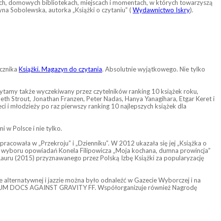
niczych, domowych bibliotekach, miejscach i momentach, w których towarzyszą
yna Sobolewska, autorka „Książki o czytaniu” (
Wydawnictwo Iskry
).
ęcznika
Książki. Magazyn do czytania
. Absolutnie wyjątkowego. Nie tylko
zytamy także wyczekiwany przez czytelników ranking 10 książek roku,
beth Strout, Jonathan Franzen, Peter Nadas, Hanya Yanagihara, Etgar Keret i
i i młodzieży po raz pierwszy ranking 10 najlepszych książek dla
 w Polsce i nie tylko.
racowała w „Przekroju” i „Dzienniku”. W 2012 ukazała się jej „Książka o
rka wyboru opowiadań Konela Filipowicza „Moja kochana, dumna prowincja”
Lauru (2015) przyznawanego przez Polską Izbę Książki za popularyzację
 alternatywnej i jazzie można było odnaleźć w Gazecie Wyborczej i na
LLENNIUM DOCS AGAINST GRAVITY FF. Współorganizuje również Nagrodę