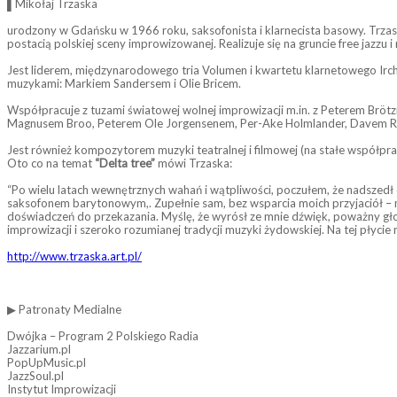
▌Mikołaj Trzaska
urodzony w Gdańsku w 1966 roku, saksofonista i klarnecista basowy. Trzask
postacią polskiej sceny improwizowanej. Realizuje się na gruncie free jazzu
Jest liderem, międzynarodowego tria Volumen i kwartetu klarnetowego Irc
muzykami: Markiem Sandersem i Olie Bricem.
Współpracuje z tuzami światowej wolnej improwizacji m.in. z Peterem B
Magnusem Broo, Peterem Ole Jorgensenem, Per-Ake Holmlander, Davem 
Jest również kompozytorem muzyki teatralnej i filmowej (na stałe współpr
Oto co na temat
“Delta tree”
mówi Trzaska:
“Po wielu latach wewnętrznych wahań i wątpliwości, poczułem, że nadszedł 
saksofonem barytonowym,. Zupełnie sam, bez wsparcia moich przyjaciół – mu
doświadczeń do przekazania. Myślę, że wyrósł ze mnie dźwięk, poważny głos
improwizacji i szeroko rozumianej tradycji muzyki żydowskiej. Na tej płyc
http://www.trzaska.art.pl/
▶ Patronaty Medialne
Dwójka – Program 2 Polskiego Radia
Jazzarium.pl
PopUpMusic.pl
JazzSoul.pl
Instytut Improwizacji