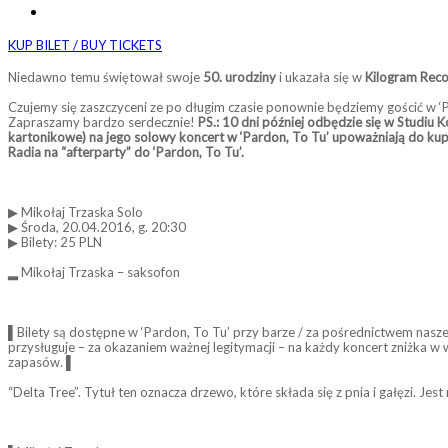
KUP BILET / BUY TICKETS
Niedawno temu świętował swoje
50. urodziny
i ukazała się w
Kilogram Rec
Czujemy się zaszczyceni ze po długim czasie ponownie będziemy gościć w 
Zapraszamy bardzo serdecznie!
PS.: 10 dni później odbędzie się w Studiu
kartonikowe) na jego solowy koncert w ‘Pardon, To Tu’ upoważniają do ku
Radia na “afterparty” do ‘Pardon, To Tu’.
▶ Mikołaj Trzaska Solo
▶ Środa, 20.04.2016, g. 20:30
▶ Bilety: 25 PLN
▂ Mikołaj Trzaska – saksofon
▌Bilety są dostępne w ‘Pardon, To Tu’ przy barze / za pośrednictwem nasz
przysługuje – za okazaniem ważnej legitymacji – na każdy koncert zniżka w
zapasów. ▌
“Delta Tree”. Tytuł ten oznacza drzewo, które składa się z pnia i gałęzi. J