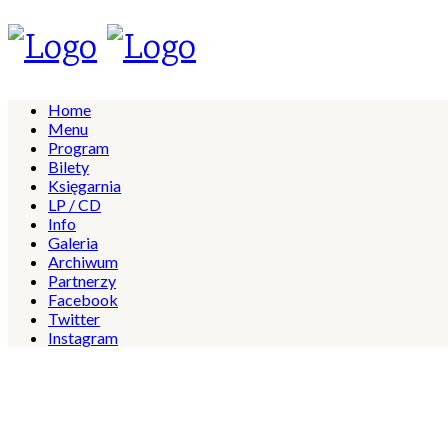
Home
Menu
Program
Bilety
Księgarnia
LP / CD
Info
Galeria
Archiwum
Partnerzy
Facebook
Twitter
Instagram