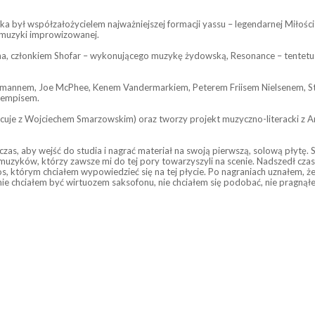
a był współzałożycielem najważniejszej formacji yassu – legendarnej Miłości
 i muzyki improwizowanej.
ha, członkiem Shofar – wykonującego muzykę żydowską, Resonance – tentetu
rötzmannem, Joe McPhee, Kenem Vandermarkiem, Peterem Friisem Nielsenem
Rempisem.
acuje z Wojciechem Smarzowskim) oraz tworzy projekt muzyczno-literacki z A
czas, aby wejść do studia i nagrać materiał na swoją pierwszą, solową płytę
zyków, którzy zawsze mi do tej pory towarzyszyli na scenie. Nadszedł czas, 
, którym chciałem wypowiedzieć się na tej płycie. Po nagraniach uznałem, że
ie nie chciałem być wirtuozem saksofonu, nie chciałem się podobać, nie prag