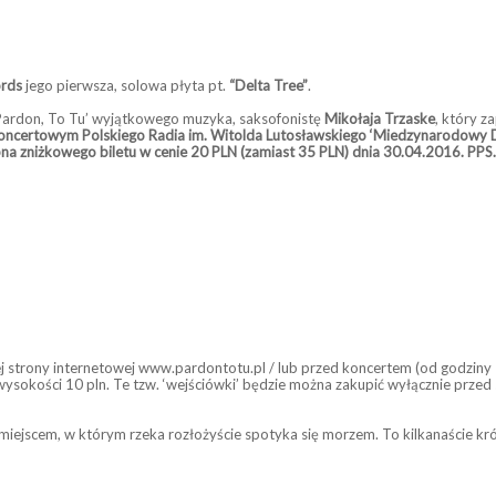
ords
jego pierwsza, solowa płyta pt.
“Delta Tree”
.
‘Pardon, To Tu’ wyjątkowego muzyka, saksofonistę
Mikołaja Trzaske
, który z
 Koncertowym Polskiego Radia im. Witolda Lutosławskiego ‘Miedzynarodowy Dzi
pna zniżkowego biletu w cenie 20 PLN (zamiast 35 PLN) dnia 30.04.2016. PPS
ej strony internetowej www.pardontotu.pl / lub przed koncertem (od godziny
 wysokości 10 pln. Te tzw. ‘wejściówki’ będzie można zakupić wyłącznie prz
est miejscem, w którym rzeka rozłożyście spotyka się morzem. To kilkanaście kr