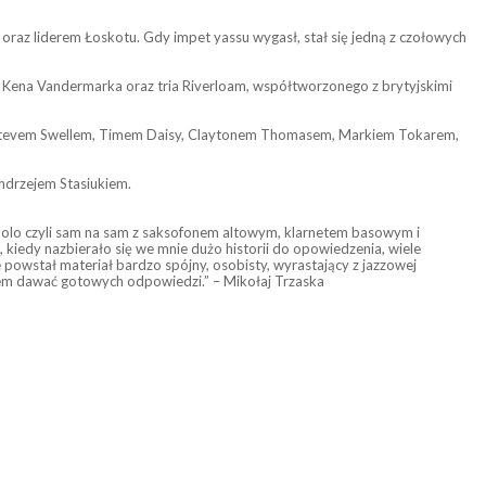
 oraz liderem Łoskotu. Gdy impet yassu wygasł, stał się jedną z czołowych
 Kena Vandermarka oraz tria Riverloam, współtworzonego z brytyjskimi
, Stevem Swellem, Timem Daisy, Claytonem Thomasem, Markiem Tokarem,
ndrzejem Stasiukiem.
. Solo czyli sam na sam z saksofonem altowym, klarnetem basowym i
kiedy nazbierało się we mnie dużo historii do opowiedzenia, wiele
 powstał materiał bardzo spójny, osobisty, wyrastający z jazzowej
nąłem dawać gotowych odpowiedzi.” – Mikołaj Trzaska