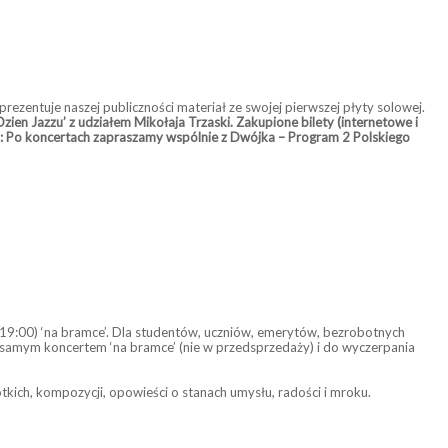
aprezentuje naszej publiczności materiał ze swojej pierwszej płyty solowej.
en Jazzu’ z udziałem Mikołaja Trzaski. Zakupione bilety (internetowe i
.: Po koncertach zapraszamy wspólnie z Dwójka – Program 2 Polskiego
 19:00) ‘na bramce’. Dla studentów, uczniów, emerytów, bezrobotnych
ed samym koncertem ‘na bramce’ (nie w przedsprzedaży) i do wyczerpania
ótkich, kompozycji, opowieści o stanach umysłu, radości i mroku.