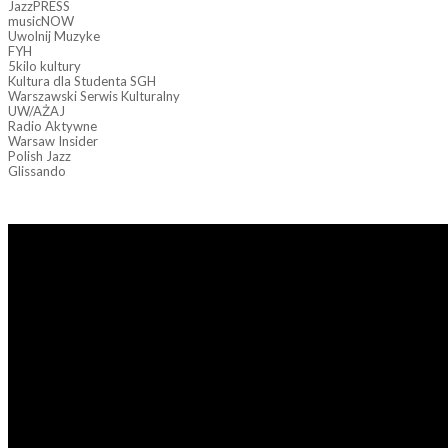
JazzPRESS
musicNOW
Uwolnij Muzyke
FYH
5kilo kultury
Kultura dla Studenta SGH
Warszawski Serwis Kulturalny
UW/AŻAJ
Radio Aktywne
Warsaw Insider
Polish Jazz
Glissando