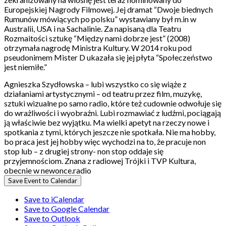
Europejskiej Nagrody Filmowej. Jej dramat “Dwoje biednych
Rumunów mówiących po polsku” wystawiany był m.in w
Australii, USA i na Sachalinie. Za napisaną dla Teatru
Rozmaitości sztukę “Między nami dobrze jest” (2008)
otrzymała nagrodę Ministra Kultury. W 2014 roku pod
pseudonimem Mister D ukazała się jej płyta “Społeczeństwo
jest niemiłe.”
Agnieszka Szydłowska – lubi wszystko co się wiąże z
działaniami artystycznymi – od teatru przez film, muzykę,
sztuki wizualne po samo radio, które też cudownie odwołuje się
do wrażliwości i wyobraźni. Lubi rozmawiać z ludźmi, pociągają
ją właściwie bez wyjątku. Ma wielki apetyt na rzeczy nowe i
spotkania z tymi, których jeszcze nie spotkała. Nie ma hobby,
bo praca jest jej hobby więc wychodzi na to, że pracuje non
stop lub – z drugiej strony- non stop oddaje się
przyjemnościom. Znana z radiowej Trójki i TVP Kultura,
obecnie w newonce.radio
Save Event to Calendar
Save to iCalendar
Save to Google Calendar
Save to Outlook