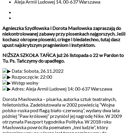
Aleja Armii Ludowej 14, 00-637 Warszawa
Agnieszka Szydłowska i Dorota Masłowska zapraszają do
niekontrolowanej zabawy przy piosenkach najgorszych. Jeśli
kochasz okropne piosenki, cringe i biedatechno, tutaj dasz
upust najskrytszym pragnieniom i instynktom.
NIŻSZA SZKOŁA TAŃCA już 26 listopada o 22 w Pardon to
Tu. Ps. Tańczymy do upadłego.
Data: Sobota, 26.11.2022
Rozpoczęcie: 22:00
Wstęp wolny
Adres: Aleja Armii Ludowej 14; 00-637 Warszawa
Dorota Masłowska – pisarka, autorka sztuk teatralnych,
felietonistka. Zadebiutowała w 2002 powieścią “Wojna
polsko-ruska pod flagą biało-czerwoną”, wydany dwa lata
później “Paw królowej” przyniósł jej nagrodę Nike. W 2009
otrzymała Paszport tygodnika Polityka. W 2018 roku
Masłowska powróciła poematem „Inni ludzie”, który
zekranizowany na wiosnę jest teraz nominowany do