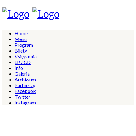
Home
Menu
Program
Bilety
Księgarnia
LP / CD
Info
Galeria
Archiwum
Partnerzy
Facebook
Twitter
Instagram