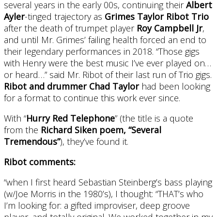
several years in the early 00s, continuing their
Albert
Ayler
-tinged trajectory as
Grimes Taylor Ribot Trio
after the death of trumpet player
Roy Campbell Jr
,
and until Mr. Grimes’ failing health forced an end to
their legendary performances in 2018. “Those gigs
with Henry were the best music I’ve ever played on…
or heard…” said Mr. Ribot of their last run of Trio gigs.
Ribot and drummer Chad Taylor
had been looking
for a format to continue this work ever since.
With “
Hurry Red Telephone
” (the title is a quote
from the
Richard Siken poem, “Several
Tremendous”
), they’ve found it.
Ribot comments:
“when I first heard Sebastian Steinberg’s bass playing
(w/Joe Morris in the 1980’s), I thought: “THAT’s who
I’m looking for: a gifted improviser, deep groove