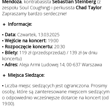
Mendoza
, kontrabasista
Sebastian Steinberg
(z
zespołu Soul Coughing) i perkusista
Chad Taylor
.
Zapraszamy bardzo serdecznie!
🔸
Informacje:
▪
Data:
Czwartek, 13.03.2025
▪
Wejście na koncert:
19:00
▪
Rozpoczęcie koncertu:
20:30
▪
Bilety:
119 zł (przedsprzedaż) / 139 zł (w dniu
koncertu)
▪
Adres:
Aleja Armii Ludowej 14; 00-637 Warszawa
🔸
Miejsca Siedzące:
▪ Liczba miejsc siedzących jest ograniczona. Prosimy
osoby, które są zainteresowane miejscem siedzącym
o odpowiednio wcześniejsze dotarcie na koncert (od
19:00).