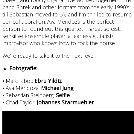
player, and totally original. We worked together in my
band Shrek and other formats from the early 1990’s
till Sebastian moved to LA, and I’m thrilled to resume
our collaboration. Ava Mendoza is the perfect
person to round out this quartet— great soloist,
sensitive ensemble player: a fearless guitarist/
improvisor who knows how to rock the house.
We’re ready to take it to the next level.“
🔸
Fotografie:
▪ Marc Ribot:
Ebru Yildiz
▪ Ava Mendoza:
Michael Jung
▪ Sebastian Steinberg:
Selfie
▪ Chad Taylor:
Johannes Starmuehler