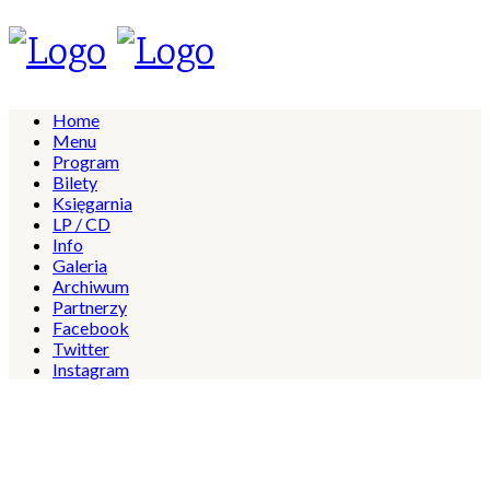
Home
Menu
Program
Bilety
Księgarnia
LP / CD
Info
Galeria
Archiwum
Partnerzy
Facebook
Twitter
Instagram