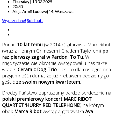
Thursday
| 13.03.2025
20:30
Aleja Armii Ludowej 14, Warszawa
Wyprzedane!
Sold out!
Ponad
10 lat temu
(w 2014 r.) gitarzysta Marc Ribot
(wraz z Henrym Grimesem i Chadem Taylorem)
po
raz pierwszy zagrał w Pardon, To Tu
. W
międzyczasie wielokrotnie występował u nas także
wraz z ‘
Ceramic Dog Trio
‘ i jest to dla nas ogromna
przyjemność i duma, że już niebawem będziemy go
gościć
ze swoim nowym kwartetem
.
Drodzy Państwo, zapraszamy bardzo serdecznie na
polski premierowy koncert MARC RIBOT
QUARTET ‘HURRY RED TELEPHONE’
, na którym
obok
Marca Ribot
wystąpią gitarzystka
Ava