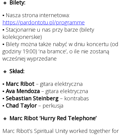
🔸
Bilety:
▪ Nasza strona internetowa:
https://pardontotu.pl/programme
▪ Stacjonarnie u nas przy barze (bilety
kolekcjonerskie)
▪ Bilety można także nabyć w dniu koncertu (od
godziny 19:00) ‘na bramce’, o ile nie zostaną
wcześniej wyprzedane
🔸
Skład:
▪
Marc Ribot
– gitara elektryczna
▪
Ava Mendoza
– gitara elektryczna
▪
Sebastian Steinberg
– kontrabas
▪
Chad Taylor
– perkusja
🔸
Marc Ribot ‘Hurry Red Telephone’
Marc Ribot’s Spiritual Unity worked together for