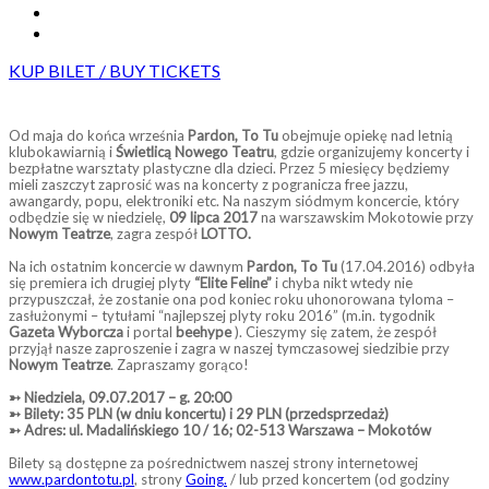
KUP BILET / BUY TICKETS
Od maja do końca września
Pardon, To Tu
obejmuje opiekę nad letnią
klubokawiarnią i
Świetlicą Nowego Teatru
, gdzie organizujemy koncerty i
bezpłatne warsztaty plastyczne dla dzieci. Przez 5 miesięcy będziemy
mieli zaszczyt zaprosić was na koncerty z pogranicza free jazzu,
awangardy, popu, elektroniki etc. Na naszym siódmym koncercie, który
odbędzie się w niedzielę,
09 lipca 2017
na warszawskim Mokotowie przy
Nowym Teatrze
, zagra zespół
LOTTO.
Na ich ostatnim koncercie w dawnym
Pardon, To Tu
(17.04.2016) odbyła
się premiera ich drugiej plyty
“Elite Feline”
i chyba nikt wtedy nie
przypuszczał, że zostanie ona pod koniec roku uhonorowana tyloma –
zasłużonymi – tytułami “najlepszej plyty roku 2016” (m.in. tygodnik
Gazeta Wyborcza
i portal
beehype
). Cieszymy się zatem, że zespół
przyjął nasze zaproszenie i zagra w naszej tymczasowej siedzibie przy
Nowym Teatrze
. Zapraszamy gorąco!
➳ Niedziela, 09.07.2017 – g. 20:00
➳ Bilety: 35 PLN (w dniu koncertu) i 29 PLN (przedsprzedaż)
➳ Adres: ul. Madalińskiego 10 / 16; 02-513 Warszawa – Mokotów
Bilety są dostępne za pośrednictwem naszej strony internetowej
www.pardontotu.pl
, strony
Going.
/ lub przed koncertem (od godziny