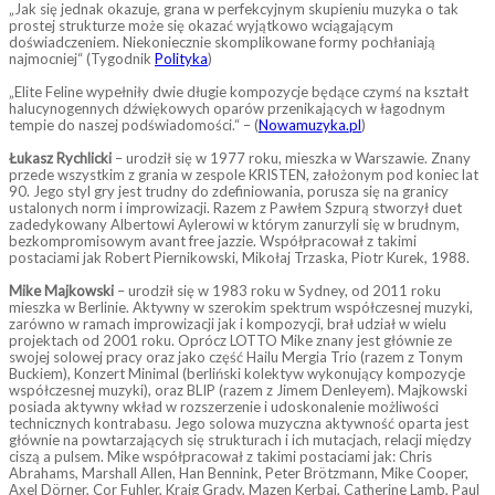
„Jak się jednak okazuje, grana w perfekcyjnym skupieniu muzyka o tak
prostej strukturze może się okazać wyjątkowo wciągającym
doświadczeniem. Niekoniecznie skomplikowane formy pochłaniają
najmocniej“ (Tygodnik
Polityka
)
„Elite Feline wypełniły dwie długie kompozycje będące czymś na kształt
halucynogennych dźwiękowych oparów przenikających w łagodnym
tempie do naszej podświadomości.“ – (
Nowamuzyka.pl
)
Łukasz Rychlicki
– urodził się w 1977 roku, mieszka w Warszawie. Znany
przede wszystkim z grania w zespole KRISTEN, założonym pod koniec lat
90. Jego styl gry jest trudny do zdefiniowania, porusza się na granicy
ustalonych norm i improwizacji. Razem z Pawłem Szpurą stworzył duet
zadedykowany Albertowi Aylerowi w którym zanurzyli się w brudnym,
bezkompromisowym avant free jazzie. Współpracował z takimi
postaciami jak Robert Piernikowski, Mikołaj Trzaska, Piotr Kurek, 1988.
Mike Majkowski
– urodził się w 1983 roku w Sydney, od 2011 roku
mieszka w Berlinie. Aktywny w szerokim spektrum współczesnej muzyki,
zarówno w ramach improwizacji jak i kompozycji, brał udział w wielu
projektach od 2001 roku. Oprócz LOTTO Mike znany jest głównie ze
swojej solowej pracy oraz jako część Hailu Mergia Trio (razem z Tonym
Buckiem), Konzert Minimal (berliński kolektyw wykonujący kompozycje
współczesnej muzyki), oraz BLIP (razem z Jimem Denleyem). Majkowski
posiada aktywny wkład w rozszerzenie i udoskonalenie możliwości
technicznych kontrabasu. Jego solowa muzyczna aktywność oparta jest
głównie na powtarzających się strukturach i ich mutacjach, relacji między
ciszą a pulsem. Mike współpracował z takimi postaciami jak: Chris
Abrahams, Marshall Allen, Han Bennink, Peter Brötzmann, Mike Cooper,
Axel Dörner, Cor Fuhler, Kraig Grady, Mazen Kerbaj, Catherine Lamb, Paul