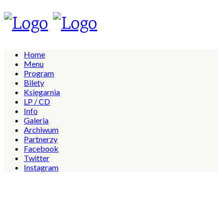
Home
Menu
Program
Bilety
Księgarnia
LP / CD
Info
Galeria
Archiwum
Partnerzy
Facebook
Twitter
Instagram