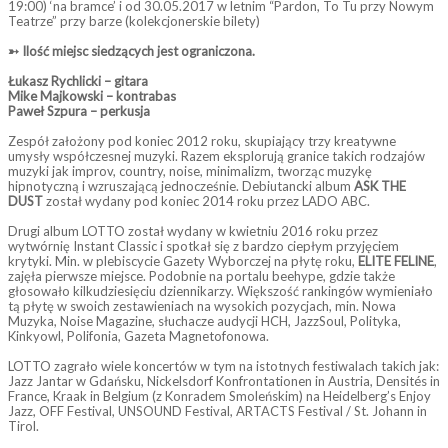
19:00) ‘na bramce’ i od 30.05.2017 w letnim “Pardon, To Tu przy Nowym
Teatrze” przy barze (kolekcjonerskie bilety)
➳ Ilość miejsc siedzących jest ograniczona.
Łukasz Rychlicki – gitara
Mike Majkowski – kontrabas
Paweł Szpura – perkusja
Zespół założony pod koniec 2012 roku, skupiający trzy kreatywne
umysły współczesnej muzyki. Razem eksplorują granice takich rodzajów
muzyki jak improv, country, noise, minimalizm, tworząc muzykę
hipnotyczną i wzruszającą jednocześnie. Debiutancki album
ASK THE
DUST
został wydany pod koniec 2014 roku przez LADO ABC.
Drugi album LOTTO został wydany w kwietniu 2016 roku przez
wytwórnię Instant Classic i spotkał się z bardzo ciepłym przyjęciem
krytyki. Min. w plebiscycie Gazety Wyborczej na płytę roku,
ELITE FELINE
,
zajęła pierwsze miejsce. Podobnie na portalu beehype, gdzie także
głosowało kilkudziesięciu dziennikarzy. Większość rankingów wymieniało
tą płytę w swoich zestawieniach na wysokich pozycjach, min. Nowa
Muzyka, Noise Magazine, słuchacze audycji HCH, JazzSoul, Polityka,
Kinkyowl, Polifonia, Gazeta Magnetofonowa.
LOTTO zagrało wiele koncertów w tym na istotnych festiwalach takich jak:
Jazz Jantar w Gdańsku, Nickelsdorf Konfrontationen in Austria, Densités in
France, Kraak in Belgium (z Konradem Smoleńskim) na Heidelberg’s Enjoy
Jazz, OFF Festival, UNSOUND Festival, ARTACTS Festival / St. Johann in
Tirol.