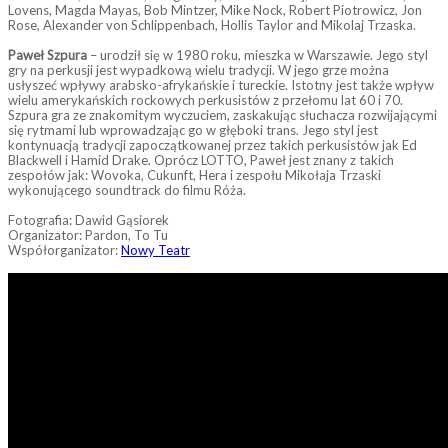
Lovens, Magda Mayas, Bob Mintzer, Mike Nock, Robert Piotrowicz, Jon
Rose, Alexander von Schlippenbach, Hollis Taylor and Mikolaj Trzaska.
Paweł Szpura
– urodził się w 1980 roku, mieszka w Warszawie. Jego styl
gry na perkusji jest wypadkową wielu tradycji. W jego grze można
usłyszeć wpływy arabsko-afrykańskie i tureckie. Istotny jest także wpływ
wielu amerykańskich rockowych perkusistów z przełomu lat 60 i 70.
Szpura gra ze znakomitym wyczuciem, zaskakując słuchacza rozwijającymi
się rytmami lub wprowadzając go w głęboki trans. Jego styl jest
kontynuacją tradycji zapoczątkowanej przez takich perkusistów jak Ed
Blackwell i Hamid Drake. Oprócz LOTTO, Paweł jest znany z takich
zespołów jak: Wovoka, Cukunft, Hera i zespołu Mikołaja Trzaski
wykonującego soundtrack do filmu Róża.
Fotografia: Dawid Gąsiorek
Organizator: Pardon, To Tu
Współorganizator:
Nowy Teatr