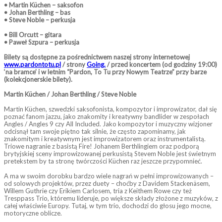
• Martin Küchen – saksofon
• Johan Berthling – bas
• Steve Noble – perkusja
• Bill Orcutt – gitara
• Paweł Szpura – perkusja
Bilety są dostępne za pośrednictwem naszej strony internetowej
www.pardontotu.pl
/ strony
Going.
/ przed koncertem (od godziny 19:00)
‘na bramce’ i w letnim “Pardon, To Tu przy Nowym Teatrze” przy barze
(kolekcjonerskie bilety).
Martin Küchen / Johan Berthling / Steve Noble
Martin Küchen, szwedzki saksofonista, kompozytor i improwizator, dał się
poznać fanom jazzu, jako znakomity i kreatywny bandlider w zespołach
Angles / Angles 9 czy All Included. Jako kompozytor i muzyczny wizjoner
odcisnął tam swoje piętno tak silnie, że często zapominamy, jak
znakomitym i kreatywnym jest improwizatorem oraz instrumentalistą.
Triowe nagranie z basistą Fire! Johanem Berthlingiem oraz podporą
brytyjskiej sceny improwizowanej perkusistą Stevem Noble jest świetnym
pretekstem by ta stronę twórczości Küchen raz jeszcze przypomnieć.
A ma w swoim dorobku bardzo wiele nagrań w pełni improwizowanych –
od solowych projektów, przez duety – choćby z Davidem Stackenäsem,
Willem Guthrie czy Erikiem Carlosem, tria z Keithem Rowe czy też
Tresppass Trio, któremu lideruje, po większe składy złożone z muzyków, z
całej właściwie Europy. Tutaj, w tym trio, dochodzi do głosu jego mocne,
motoryczne oblicze.