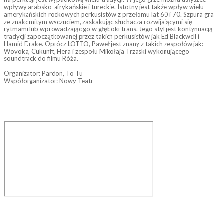
wpływy arabsko-afrykańskie i tureckie. Istotny jest także wpływ wielu
amerykańskich rockowych perkusistów z przełomu lat 60 i 70. Szpura gra
ze znakomitym wyczuciem, zaskakując słuchacza rozwijającymi się
rytmami lub wprowadzając go w głęboki trans. Jego styl jest kontynuacją
tradycji zapoczątkowanej przez takich perkusistów jak Ed Blackwell i
Hamid Drake. Oprócz LOTTO, Paweł jest znany z takich zespołów jak:
Wovoka, Cukunft, Hera i zespołu Mikołaja Trzaski wykonującego
soundtrack do filmu Róża.
Organizator: Pardon, To Tu
Współorganizator: Nowy Teatr