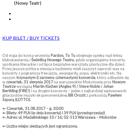
(Nowy Teatr)
KUP BILET / BUY TICKETS
Od maja do końca września
Pardon, To Tu
obejmuje opiekę nad letnią
klubokawiarnią i
Świetlicą Nowego Teatru
, gdzie organizujemy koncerty,
spotkania literackie i od lipca bezpłatne warsztaty plastyczne dla dzieci.
Przez jeszcze półtora miesiąca będziemy mieli zaszczyt zaprosić was na
koncerty z pogranicza free jazzu, awangardy, popu, elektroniki etc. Na
naszym
trzynastym (i zarowno czternastym) koncercie
, który odbędzie się
w
czwartek, 31 sierpnia 2017
na warszawskim Mokotowie przy
Nowym
Teatrze
wystąpią
Martin Küchen (Angles 9) / Steve Noble / Johan
Berthling (FIRE!)
i na drugim koncercie – jeden z najbardziej wpływowych
gitarzystów muzyki eksperymentalnej
Bill Orcutt
z perkusistą
Pawłem
Szpurą (LOTTO).
➳ Czwartek, 31.08.2017 – g. 20:00
➳ Bilety: 49 PLN (w dniu koncertu) i 39 PLN (przedsprzedaż)
➳ Adres: ul. Mad
alińskiego 10 / 16; 02-513 Warszawa – Mokotów
➳ Liczba miejsc siedzących jest ograniczona.