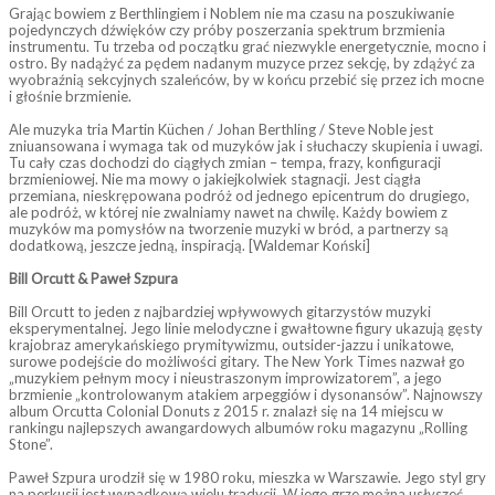
Grając bowiem z Berthlingiem i Noblem nie ma czasu na poszukiwanie
pojedynczych dźwięków czy próby poszerzania spektrum brzmienia
instrumentu. Tu trzeba od początku grać niezwykle energetycznie, mocno i
ostro. By nadążyć za pędem nadanym muzyce przez sekcję, by zdążyć za
wyobraźnią sekcyjnych szaleńców, by w końcu przebić się przez ich mocne
i głośnie brzmienie.
Ale muzyka tria Martin Küchen / Johan Berthling / Steve Noble jest
zniuansowana i wymaga tak od muzyków jak i słuchaczy skupienia i uwagi.
Tu cały czas dochodzi do ciągłych zmian – tempa, frazy, konfiguracji
brzmieniowej. Nie ma mowy o jakiejkolwiek stagnacji. Jest ciągła
przemiana, nieskrępowana podróż od jednego epicentrum do drugiego,
ale podróż, w której nie zwalniamy nawet na chwilę. Każdy bowiem z
muzyków ma pomysłów na tworzenie muzyki w bród, a partnerzy są
dodatkową, jeszcze jedną, inspiracją. [Waldemar Koński]
Bill Orcutt & Paweł Szpura
Bill Orcutt to jeden z najbardziej wpływowych gitarzystów muzyki
eksperymentalnej. Jego linie melodyczne i gwałtowne figury ukazują gęsty
krajobraz amerykańskiego prymitywizmu, outsider-jazzu i unikatowe,
surowe podejście do możliwości gitary. The New York Times nazwał go
„muzykiem pełnym mocy i nieustraszonym improwizatorem”, a jego
brzmienie „kontrolowanym atakiem arpeggiów i dysonansów”. Najnowszy
album Orcutta Colonial Donuts z 2015 r. znalazł się na 14 miejscu w
rankingu najlepszych awangardowych albumów roku magazynu „Rolling
Stone”.
Paweł Szpura urodził się w 1980 roku, mieszka w Warszawie. Jego styl gry
na perkusji jest wypadkową wielu tradycji. W jego grze można usłyszeć