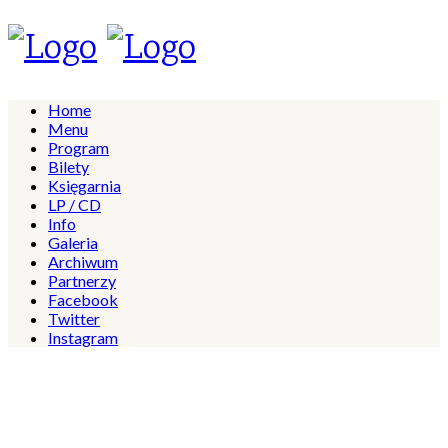
Home
Menu
Program
Bilety
Księgarnia
LP / CD
Info
Galeria
Archiwum
Partnerzy
Facebook
Twitter
Instagram