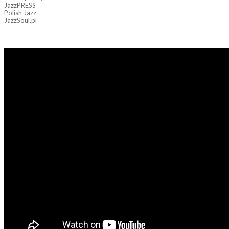
JazzPRESS
Polish Jazz
JazzSoul.pl