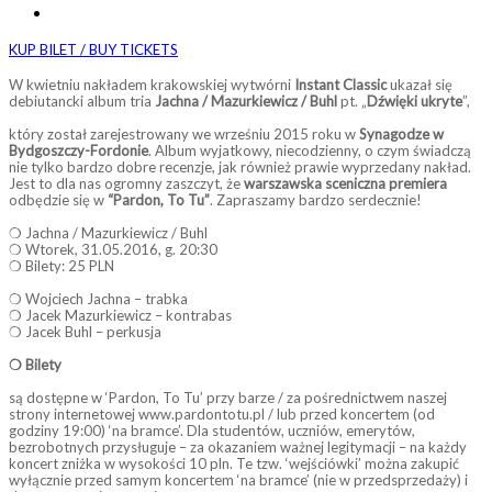
KUP BILET / BUY TICKETS
W kwietniu nakładem krakowskiej wytwórni
Instant Classic
ukazał się
debiutancki album tria
Jachna / Mazurkiewicz / Buhl
pt. „
Dźwięki ukryte
”,
który został zarejestrowany we wrześniu 2015 roku w
Synagodze w
Bydgoszczy-Fordonie
. Album wyjatkowy, niecodzienny, o czym świadczą
nie tylko bardzo dobre recenzje, jak również prawie wyprzedany nakład.
Jest to dla nas ogromny zaszczyt, że
warszawska sceniczna premiera
odbędzie się w
“Pardon, To Tu”
. Zapraszamy bardzo serdecznie!
❍ Jachna / Mazurkiewicz / Buhl
❍ Wtorek, 31.05.2016, g. 20:30
❍ Bilety: 25 PLN
❍ Wojciech Jachna – trabka
❍ Jacek Mazurkiewicz – kontrabas
❍ Jacek Buhl – perkusja
❍ Bilety
są dostępne w ‘Pardon, To Tu’ przy barze / za pośrednictwem naszej
strony internetowej www.pardontotu.pl / lub przed koncertem (od
godziny 19:00) ‘na bramce’. Dla studentów, uczniów, emerytów,
bezrobotnych przysługuje – za okazaniem ważnej legitymacji – na każdy
koncert zniżka w wysokości 10 pln. Te tzw. ‘wejściówki’ można zakupić
wyłącznie przed samym koncertem ‘na bramce’ (nie w przedsprzedaży) i