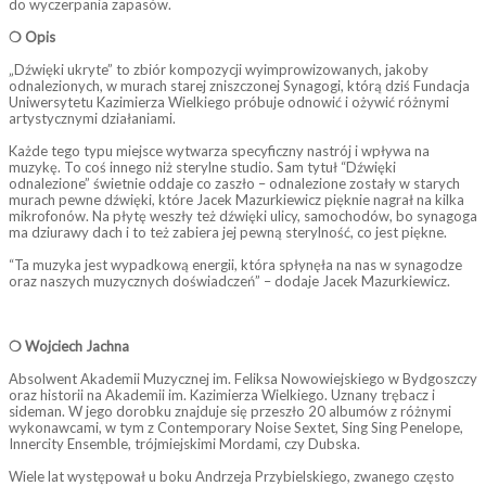
do wyczerpania zapasów.
❍ Opis
„Dźwięki ukryte” to zbiór kompozycji wyimprowizowanych, jakoby
odnalezionych, w murach starej zniszczonej Synagogi, którą dziś Fundacja
Uniwersytetu Kazimierza Wielkiego próbuje odnowić i ożywić różnymi
artystycznymi działaniami.
Każde tego typu miejsce wytwarza specyficzny nastrój i wpływa na
muzykę. To coś innego niż sterylne studio. Sam tytuł “Dźwięki
odnalezione” świetnie oddaje co zaszło – odnalezione zostały w starych
murach pewne dźwięki, które Jacek Mazurkiewicz pięknie nagrał na kilka
mikrofonów. Na płytę weszły też dźwięki ulicy, samochodów, bo synagoga
ma dziurawy dach i to też zabiera jej pewną sterylność, co jest piękne.
“Ta muzyka jest wypadkową energii, która spłynęła na nas w synagodze
oraz naszych muzycznych doświadczeń” – dodaje Jacek Mazurkiewicz.
❍ Wojciech Jachna
Absolwent Akademii Muzycznej im. Feliksa Nowowiejskiego w Bydgoszczy
oraz historii na Akademii im. Kazimierza Wielkiego. Uznany trębacz i
sideman. W jego dorobku znajduje się przeszło 20 albumów z różnymi
wykonawcami, w tym z Contemporary Noise Sextet, Sing Sing Penelope,
Innercity Ensemble, trójmiejskimi Mordami, czy Dubska.
Wiele lat występował u boku Andrzeja Przybielskiego, zwanego często