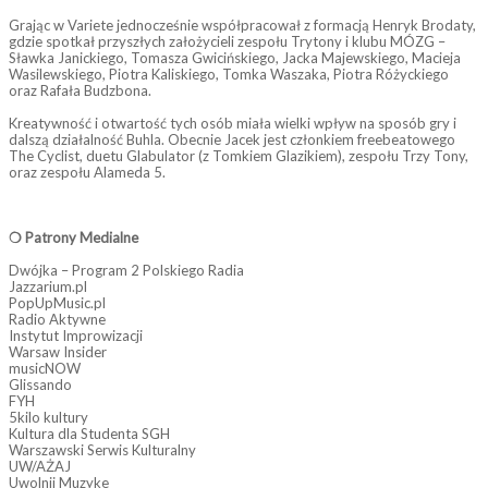
Grając w Variete jednocześnie współpracował z formacją Henryk Brodaty,
gdzie spotkał przyszłych założycieli zespołu Trytony i klubu MÓZG –
Sławka Janickiego, Tomasza Gwicińskiego, Jacka Majewskiego, Macieja
Wasilewskiego, Piotra Kaliskiego, Tomka Waszaka, Piotra Różyckiego
oraz Rafała Budzbona.
Kreatywność i otwartość tych osób miała wielki wpływ na sposób gry i
dalszą działalność Buhla. Obecnie Jacek jest członkiem freebeatowego
The Cyclist, duetu Glabulator (z Tomkiem Glazikiem), zespołu Trzy Tony,
oraz zespołu Alameda 5.
❍ Patrony Medialne
Dwójka – Program 2 Polskiego Radia
Jazzarium.pl
PopUpMusic.pl
Radio Aktywne
Instytut Improwizacji
Warsaw Insider
musicNOW
Glissando
FYH
5kilo kultury
Kultura dla Studenta SGH
Warszawski Serwis Kulturalny
UW/AŻAJ
Uwolnij Muzyke