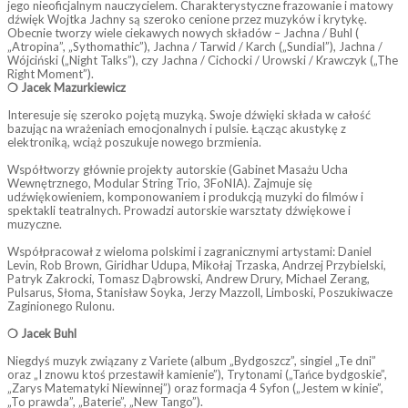
jego nieoficjalnym nauczycielem. Charakterystyczne frazowanie i matowy
dźwięk Wojtka Jachny są szeroko cenione przez muzyków i krytykę.
Obecnie tworzy wiele ciekawych nowych składów – Jachna / Buhl (
„Atropina”, „Sythomathic”), Jachna / Tarwid / Karch („Sundial”), Jachna /
Wójciński („Night Talks”), czy Jachna / Cichocki / Urowski / Krawczyk („The
Right Moment”).
❍ Jacek Mazurkiewicz
Interesuje się szeroko pojętą muzyką. Swoje dźwięki składa w całość
bazując na wrażeniach emocjonalnych i pulsie. Łącząc akustykę z
elektroniką, wciąż poszukuje nowego brzmienia.
Współtworzy głównie projekty autorskie (Gabinet Masażu Ucha
Wewnętrznego, Modular String Trio, 3FoNIA). Zajmuje się
udźwiękowieniem, komponowaniem i produkcją muzyki do filmów i
spektakli teatralnych. Prowadzi autorskie warsztaty dźwiękowe i
muzyczne.
Współpracował z wieloma polskimi i zagranicznymi artystami: Daniel
Levin, Rob Brown, Giridhar Udupa, Mikołaj Trzaska, Andrzej Przybielski,
Patryk Zakrocki, Tomasz Dąbrowski, Andrew Drury, Michael Zerang,
Pulsarus, Słoma, Stanisław Soyka, Jerzy Mazzoll, Limboski, Poszukiwacze
Zaginionego Rulonu.
❍ Jacek Buhl
Niegdyś muzyk związany z Variete (album „Bydgoszcz”, singiel „Te dni”
oraz „I znowu ktoś przestawił kamienie”), Trytonami („Tańce bydgoskie”,
„Zarys Matematyki Niewinnej”) oraz formacja 4 Syfon („Jestem w kinie”,
„To prawda”, „Baterie”, „New Tango”).