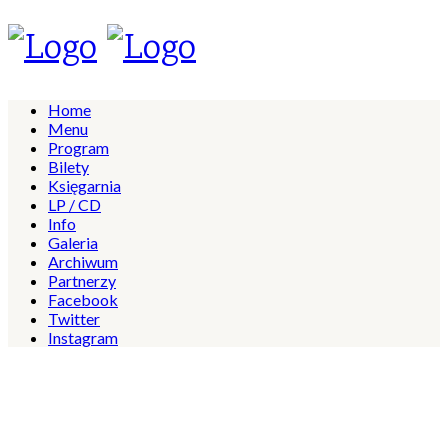
Home
Menu
Program
Bilety
Księgarnia
LP / CD
Info
Galeria
Archiwum
Partnerzy
Facebook
Twitter
Instagram