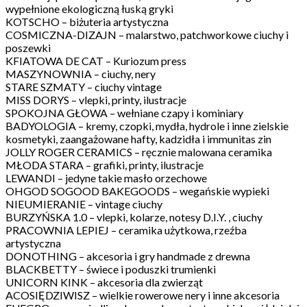
wypełnione ekologiczną łuską gryki
KOTSCHO – biżuteria artystyczna
COSMICZNA-DIZAJN – malarstwo, patchworkowe ciuchy i
poszewki
KFIATOWA DE CAT – Kuriozum press
MASZYNOWNIA – ciuchy, nery
STARE SZMATY – ciuchy vintage
MISS DORYS – vlepki, printy, ilustracje
SPOKOJNA GŁOWA – wełniane czapy i kominiary
BADYOLOGIA – kremy, czopki, mydła, hydrole i inne zielskie
kosmetyki, zaangażowane hafty, kadzidła i immunitas zin
JOLLY ROGER CERAMICS – ręcznie malowana ceramika
MŁODA STARA – grafiki, printy, ilustracje
LEWANDI – jedyne takie masło orzechowe
OHGOD SOGOOD BAKEGOODS – wegańskie wypieki
NIEUMIERANIE – vintage ciuchy
BURZYŃSKA 1.0 – vlepki, kolarze, notesy D.I.Y. , ciuchy
PRACOWNIA LEPIEJ – ceramika użytkowa, rzeźba
artystyczna
DONOTHING – akcesoria i gry handmade z drewna
BLACKBETTY – świece i poduszki trumienki
UNICORN KINK – akcesoria dla zwierząt
ACOSIĘDZIWISZ – wielkie rowerowe nery i inne akcesoria