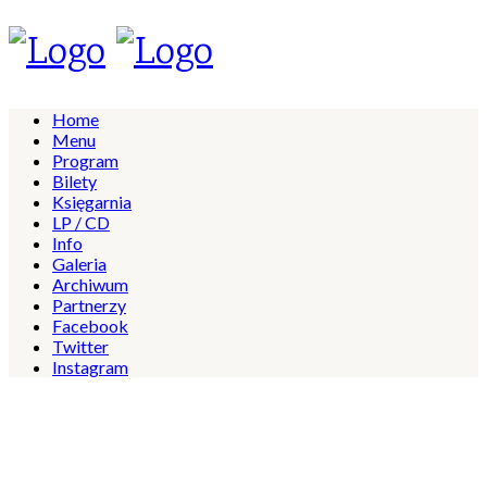
Home
Menu
Program
Bilety
Księgarnia
LP / CD
Info
Galeria
Archiwum
Partnerzy
Facebook
Twitter
Instagram