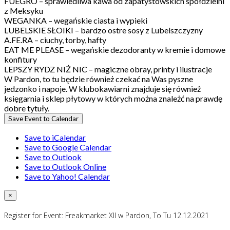
FUEGRO – sprawiedliwa kawa od zapatystowskich spółdzielni
z Meksyku
WEGANKA – wegańskie ciasta i wypieki
LUBELSKIE SŁOIKI – bardzo ostre sosy z Lubelszczyzny
A.FE.RA – ciuchy, torby, hafty
EAT ME PLEASE – wegańskie dezodoranty w kremie i domowe
konfitury
LEPSZY RYDZ NIŻ NIC – magiczne obray, printy i ilustracje
W Pardon, to tu będzie również czekać na Was pyszne
jedzonko i napoje. W klubokawiarni znajduje się również
księgarnia i sklep płytowy w których można znależć na prawdę
dobre tytuły.
Save Event to Calendar
Save to iCalendar
Save to Google Calendar
Save to Outlook
Save to Outlook Online
Save to Yahoo! Calendar
×
Register for Event:
Freakmarket XII w Pardon, To Tu 12.12.2021