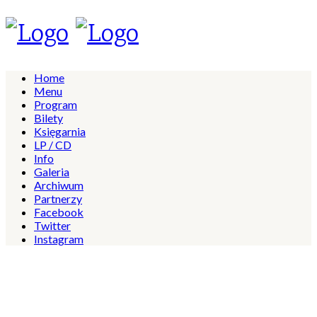
Home
Menu
Program
Bilety
Księgarnia
LP / CD
Info
Galeria
Archiwum
Partnerzy
Facebook
Twitter
Instagram