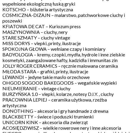
wypełnione ekologiczną łuską gryki
KOTSCHO – biżuteria artystyczna
COSMICZNA-DIZAJN – malarstwo, patchworkowe ciuchy i
poszewki
KFIATOWA DE CAT – Kuriozum press
MASZYNOWNIA – ciuchy, nery
STARE SZMATY – ciuchy vintage
MISS DORYS – vlepki, printy, ilustracje
SPOKOJNA GŁOWA – wełniane czapy i kominiary
BADYOLOGIA – kremy, czopki, mydła, hydrole i inne zielskie
kosmetyki, zaangażowane hafty, kadzidła i immunitas zin
JOLLY ROGER CERAMICS – ręcznie malowana ceramika
MŁODA STARA – grafiki, printy, ilustracje
LEWANDI – jedyne takie masło orzechowe
OHGOD SOGOOD BAKEGOODS – wegańskie wypieki
NIEUMIERANIE – vintage ciuchy
BURZYŃSKA 1.0 – vlepki, kolarze, notesy D.I.Y. , ciuchy
PRACOWNIA LEPIEJ – ceramika użytkowa, rzeźba
artystyczna
DONOTHING – akcesoria i gry handmade z drewna
BLACKBETTY – świece i poduszki trumienki
UNICORN KINK – akcesoria dla zwierząt
ACOSIĘDZIWISZ – wielkie rowerowe nery i inne akcesoria