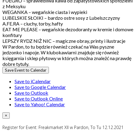
FUEGRO – sprawiedliwa kawa od zapatystowskich spółdzielni
z Meksyku
WEGANKA – wegańskie ciasta i wypieki
LUBELSKIE SŁOIKI – bardzo ostre sosy z Lubelszczyzny
A.FE.RA – ciuchy, torby, hafty
EAT ME PLEASE – wegańskie dezodoranty w kremie i domowe
konfitury
LEPSZY RYDZ NIŻ NIC – magiczne obray, printy i ilustracje
W Pardon, to tu będzie również czekać na Was pyszne
jedzonko i napoje. W klubokawiarni znajduje się również
księgarnia i sklep płytowy w których można znależć na prawdę
dobre tytuły.
Save Event to Calendar
Save to iCalendar
Save to Google Calendar
Save to Outlook
Save to Outlook Online
Save to Yahoo! Calendar
×
Register for Event:
Freakmarket XII w Pardon, To Tu 12.12.2021