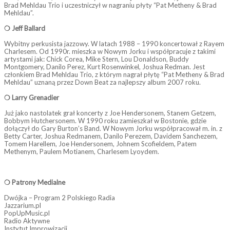
Brad Mehldau Trio i uczestniczył w nagraniu płyty “Pat Metheny & Brad
Mehldau”.
❍ Jeff Ballard
Wybitny perkusista jazzowy. W latach 1988 – 1990 koncertował z Rayem
Charlesem. Od 1990r. mieszka w Nowym Jorku i współpracuje z takimi
artystami jak: Chick Corea, Mike Stern, Lou Donaldson, Buddy
Montgomery, Danilo Perez, Kurt Rosenwinkel, Joshua Redman. Jest
członkiem Brad Mehldau Trio, z którym nagrał płytę “Pat Metheny & Brad
Mehldau” uznaną przez Down Beat za najlepszy album 2007 roku.
❍ Larry Grenadier
Już jako nastolatek grał koncerty z Joe Hendersonem, Stanem Getzem,
Bobbym Hutchersonem. W 1990 roku zamieszkał w Bostonie, gdzie
dołączył do Gary Burton’s Band. W Nowym Jorku współpracował m. in. z
Betty Carter, Joshua Redmanem, Danilo Perezem, Davidem Sanchezem,
Tomem Harellem, Joe Hendersonem, Johnem Scofieldem, Patem
Methenym, Paulem Motianem, Charlesem Lyoydem.
❍ Patrony Medialne
Dwójka – Program 2 Polskiego Radia
Jazzarium.pl
PopUpMusic.pl
Radio Aktywne
Instytut Improwizacji