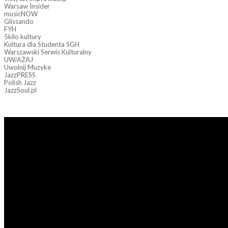
Warsaw Insider
musicNOW
Glissando
FYH
5kilo kultury
Kultura dla Studenta SGH
Warszawski Serwis Kulturalny
UW/AŻAJ
Uwolnij Muzyke
JazzPRESS
Polish Jazz
JazzSoul.pl