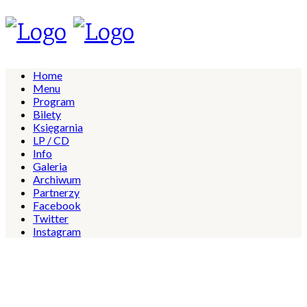
Home
Menu
Program
Bilety
Księgarnia
LP / CD
Info
Galeria
Archiwum
Partnerzy
Facebook
Twitter
Instagram