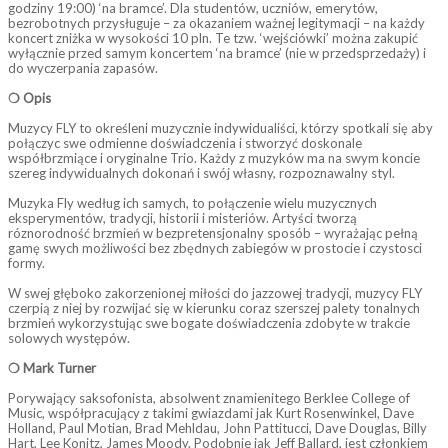
godziny 19:00) ‘na bramce’. Dla studentów, uczniów, emerytów,
bezrobotnych przysługuje – za okazaniem ważnej legitymacji – na każdy
koncert zniżka w wysokości 10 pln. Te tzw. ‘wejściówki’ można zakupić
wyłącznie przed samym koncertem ‘na bramce’ (nie w przedsprzedaży) i
do wyczerpania zapasów.
❍ Opis
Muzycy FLY to określeni muzycznie indywidualiści, którzy spotkali się aby
połączyc swe odmienne doświadczenia i stworzyć doskonale
współbrzmiące i oryginalne Trio. Każdy z muzyków ma na swym koncie
szereg indywidualnych dokonań i swój własny, rozpoznawalny styl.
Muzyka Fly według ich samych, to połączenie wielu muzycznych
eksperymentów, tradycji, historii i misteriów. Artyści tworzą
róznorodność brzmień w bezpretensjonalny sposób – wyrażając pełną
gamę swych możliwości bez zbędnych zabiegów w prostocie i czystosci
formy.
W swej głęboko zakorzenionej miłości do jazzowej tradycji, muzycy FLY
czerpią z niej by rozwijać się w kierunku coraz szerszej palety tonalnych
brzmień wykorzystując swe bogate doświadczenia zdobyte w trakcie
solowych występów.
❍ Mark Turner
Porywający saksofonista, absolwent znamienitego Berklee College of
Music, współpracujący z takimi gwiazdami jak Kurt Rosenwinkel, Dave
Holland, Paul Motian, Brad Mehldau, John Pattitucci, Dave Douglas, Billy
Hart, Lee Konitz, James Moody. Podobnie jak Jeff Ballard, jest członkiem