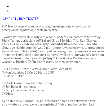
KUP BILET / BUY TICKETS
FLY Trio
to zespół zajmujący szczególne miejsce na współczesnej,
amerykańskiej jazzowej scenie muzycznej.
Tworzą go trzy wielkie indywidualności: wybitny saksofonista tenorowy
Mark Turner
, perkusista
Jeff Ballard
(Brad Mehldau Trio, Ray Charles,
Chick Corea) i kontrabasista
Larry Grenadier
(Brad Mehldau Trio, Stan
Getz, Joe Henderson). Ich wspólnie komponowana muzyka, to (powołując
się na słowa
Chica Corea
) “coś zupełnie nowego, muzyczne doświadczenie
intymności, głębokiej osobistej rozmowy i wulkan kreatywności”. Jest nam
niezmiernie miło, że na swoim
jedynym koncercie w Polsce
zagoszczą
własnie w
Pardon, To Tu
. Zapraszamy bardzo serdecznie!
❍ FLY (Mark Turner / Jeff Ballard / Larry Grenadier)
❍ Poniedziałek, 13.06.2016, g. 20:30
❍ Bilety: 50 PLN
❍ Mark Turner – saksofon tenorowy
❍ Jeff Ballard – perkusja
❍ Larry Grenadier – kontrabas
❍ Bilety
są dostępne w ‘Pardon, To Tu’ przy barze / za pośrednictwem naszej
strony internetowej www.pardontotu.pl / lub przed koncertem (od