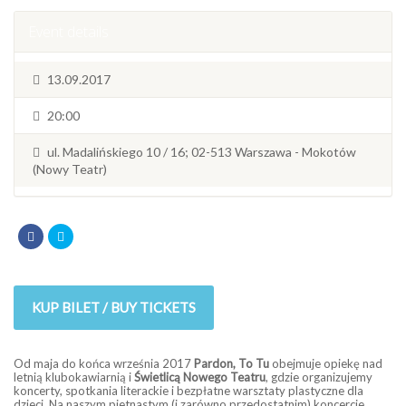
Event details
13.09.2017
20:00
ul. Madalińskiego 10 / 16; 02-513 Warszawa - Mokotów
(Nowy Teatr)
KUP BILET / BUY TICKETS
Od maja do końca września 2017
Pardon, To Tu
obejmuje opiekę nad
letnią klubokawiarnią i
Świetlicą Nowego Teatru
, gdzie organizujemy
koncerty, spotkania literackie i bezpłatne warsztaty plastyczne dla
dzieci. Na naszym pietnastym (i zarówno przedostatnim) koncercie,