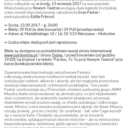
który odbędzie się
w środę, 13 wrzesnia 2017
na warszawskim
Mokotowie przy
Nowym Teatrze
wystąpią dwie legendy brytyjskiej
sceny muzyki improwizowanej: saksofonista
Evan Parker
i
perkusjonalista
Eddie Prévost
.
➳ Środa, 13.09.2017 – g. 20:00
➳ Bilety: 39 PLN (w dniu koncertu) i 29 PLN (przedsprzedaż)
➳ Adres: ul. Madalińskiego 10 / 16; 02-513 Warszawa – Mokotów
➳ Liczba miejsc siedzących jest ograniczona.
Bilety są dostępne za pośrednictwem naszej st
rony internetowej
www.pardontotu.pl
/ strony
Going.
/ przed koncertem (od godziny
19:00) ‘na bramce’ i w letnim “Pardon, To Tu przy Nowym Teatrze” przy
barze (kolekcjonerskie bilety).
Zaawansowane improwizacje saksofonowe Parkera
odkrywają nieskończone możliwości wolnej muzyki. Jest tam
cyrkulacyjny oddech, alikwoty i akordy, ale też magicznie pomysłowa
ewolucja nieprzerwanych, rytmicznych przebiegów. Tym razem
Parker synchronizuje się z Prévostem, śmiałym perkusistą grupy AMM.
Muzyka duetu może wydawać się abstrakcyjna, co jest objawieniem
dość oczywistym, ale znakomity materiał dźwiękowy utrzymuje
niezmiennie wysoki poziom uwagi, co chwila zaskakując i odkrywając
nowe. Mocna i ostra muzyka pozbawiona jest agresji, nie dławi. Muzycy
rzucają prawdę „prosto z mostu” (in-yourface) – tak John Cage wyraził
się o muzyce Satie. Chciałoby się powiedzieć, że to koncerty
mistrzowskie, splatające kunszt dwóch mistrzów – ale to mistrzostwo
bezpretensjonalne, techniczne, gdzie ogrom i dostępność rzemiosła i