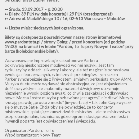
perkusjonalista
Eddie Prévost
.
➳ Środa, 13.09.2017 – g. 20:00
➳ Bilety: 39 PLN (w dniu koncertu) i 29 PLN (przedsprzedaż)
➳ Adres: ul. Madalińskiego 10 / 16; 02-513 Warszawa – Mokotów
➳ Liczba miejsc siedzących jest ograniczona.
Bilety są dostępne za pośrednictwem naszej st
rony internetowej
www.pardontotu.pl
/ strony
Going.
/ przed koncertem (od godziny
19:00) ‘na bramce’ i w letnim “Pardon, To Tu przy Nowym Teatrze” przy
barze (kolekcjonerskie bilety).
Zaawansowane improwizacje saksofonowe Parkera
odkrywają nieskończone możliwości wolnej muzyki. Jest tam
cyrkulacyjny oddech, alikwoty i akordy, ale też magicznie pomysłowa
ewolucja nieprzerwanych, rytmicznych przebiegów. Tym razem
Parker synchronizuje się z Prévostem, śmiałym perkusistą grupy AMM.
Muzyka duetu może wydawać się abstrakcyjna, co jest objawieniem
dość oczywistym, ale znakomity materiał dźwiękowy utrzymuje
niezmiennie wysoki poziom uwagi, co chwila zaskakując i odkrywając
nowe. Mocna i ostra muzyka pozbawiona jest agresji, nie dławi. Muzycy
rzucają prawdę „prosto z mostu” (in-yourface) – tak John Cage wyraził
się o muzyce Satie. Chciałoby się powiedzieć, że to koncerty
mistrzowskie, splatające kunszt dwóch mistrzów – ale to mistrzostwo
bezpretensjonalne, techniczne, gdzie ogrom i dostępność rzemiosła i
inwencji poparta jest doświadczeniem i świeżością.
Organizator: Pardon, To Tu
Współorganizator: Nowy Teatr