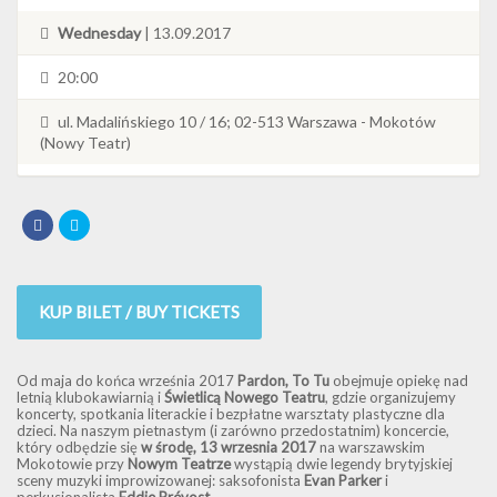
Wednesday
| 13.09.2017
20:00
ul. Madalińskiego 10 / 16; 02-513 Warszawa - Mokotów
(Nowy Teatr)
KUP BILET / BUY TICKETS
Od maja do końca września 2017
Pardon, To Tu
obejmuje opiekę nad
letnią klubokawiarnią i
Świetlicą Nowego Teatru
, gdzie organizujemy
koncerty, spotkania literackie i bezpłatne warsztaty plastyczne dla
dzieci. Na naszym pietnastym (i zarówno przedostatnim) koncercie,
który odbędzie się
w środę, 13 wrzesnia 2017
na warszawskim
Mokotowie przy
Nowym Teatrze
wystąpią dwie legendy brytyjskiej
sceny muzyki improwizowanej: saksofonista
Evan Parker
i