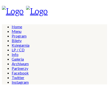
Home
Menu
Program
Bilety
Księgarnia
LP / CD
Info
Galeria
Archiwum
Partnerzy
Facebook
Twitter
Instagram