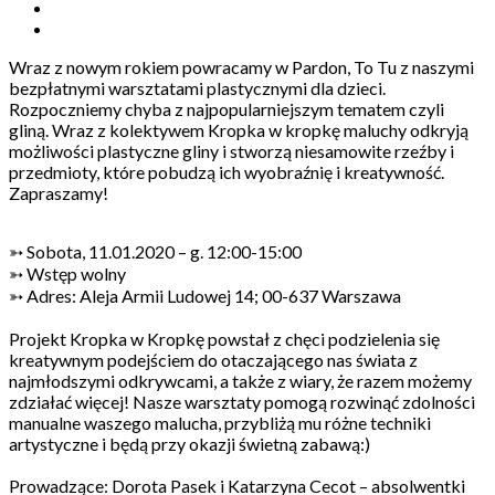
Wraz z nowym rokiem powracamy w Pardon, To Tu z naszymi
bezpłatnymi warsztatami plastycznymi dla dzieci.
Rozpoczniemy chyba z najpopularniejszym tematem czyli
gliną. Wraz z kolektywem
Kropka w kropkę
maluchy odkryją
możliwości plastyczne gliny i stworzą niesamowite rzeźby i
przedmioty, które pobudzą ich wyobraźnię i kreatywność.
Zapraszamy!
➳ Sobota, 11.01.2020 – g. 12:00-15:00
➳ Wstęp wolny
➳ Adres: Aleja Armii Ludowej 14; 00-637 Warszawa
Projekt Kropka w Kropkę powstał z chęci podzielenia się
kreatywnym podejściem do otaczającego nas świata z
najmłodszymi odkrywcami, a także z wiary, że razem możemy
zdziałać więcej! Nasze warsztaty pomogą rozwinąć zdolności
manualne waszego malucha, przybliżą mu różne techniki
artystyczne i będą przy okazji świetną zabawą:)
Prowadzące: Dorota Pasek i Katarzyna Cecot – absolwentki