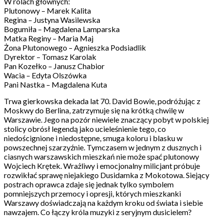
W rolach głównych:
Plutonowy – Marek Kalita
Regina – Justyna Wasilewska
Bogumiła – Magdalena Lamparska
Matka Reginy – Maria Maj
Żona Plutonowego – Agnieszka Podsiadlik
Dyrektor – Tomasz Karolak
Pan Kozełko – Janusz Chabior
Wacia – Edyta Olszówka
Pani Nastka – Magdalena Kuta
Trwa gierkowska dekada lat 70. David Bowie, podróżując z
Moskwy do Berlina, zatrzymuje się na krótką chwilę w
Warszawie. Jego na pozór niewiele znaczący pobyt w polskiej
stolicy obrósł legendą jako ucieleśnienie tego, co
niedoścignione i niedostępne, smuga koloru i blasku w
powszechnej szarzyźnie. Tymczasem w jednym z dusznych i
ciasnych warszawskich mieszkań nie może spać plutonowy
Wojciech Krętek. Wrażliwy i emocjonalny milicjant próbuje
rozwikłać sprawę niejakiego Dusidamka z Mokotowa. Siejący
postrach oprawca zdaje się jednak tylko symbolem
pomniejszych przemocy i opresji, których mieszkanki
Warszawy doświadczają na każdym kroku od świata i siebie
nawzajem. Co łączy króla muzyki z seryjnym dusicielem?