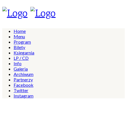
Home
Menu
Program
Bilety
Księgarnia
LP / CD
Info
Galeria
Archiwum
Partnerzy
Facebook
Twitter
Instagram