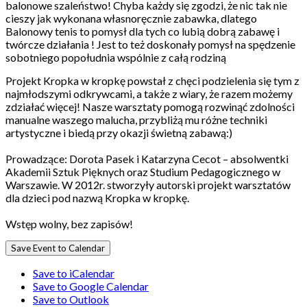
balonowe szaleństwo! Chyba każdy się zgodzi, że nic tak nie
cieszy jak wykonana własnoręcznie zabawka, dlatego
Balonowy tenis to pomysł dla tych co lubią dobrą zabawę i
twórcze działania ! Jest to też doskonały pomysł na spędzenie
sobotniego popołudnia wspólnie z całą rodziną
Projekt Kropka w kropkę powstał z chęci podzielenia się tym z
najmłodszymi odkrywcami, a także z wiary, że razem możemy
zdziałać więcej! Nasze warsztaty pomogą rozwinąć zdolności
manualne waszego malucha, przybliżą mu różne techniki
artystyczne i biedą przy okazji świetną zabawą:)
Prowadzące: Dorota Pasek i Katarzyna Cecot – absolwentki
Akademii Sztuk Pięknych oraz Studium Pedagogicznego w
Warszawie. W 2012r. stworzyły autorski projekt warsztatów
dla dzieci pod nazwą Kropka w kropkę.
Wstęp wolny, bez zapisów!
Save Event to Calendar
Save to iCalendar
Save to Google Calendar
Save to Outlook