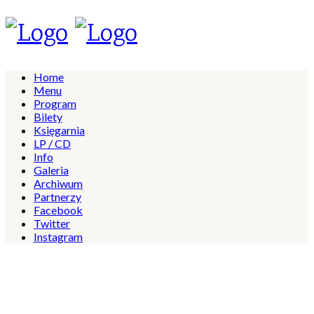
Home
Menu
Program
Bilety
Księgarnia
LP / CD
Info
Galeria
Archiwum
Partnerzy
Facebook
Twitter
Instagram