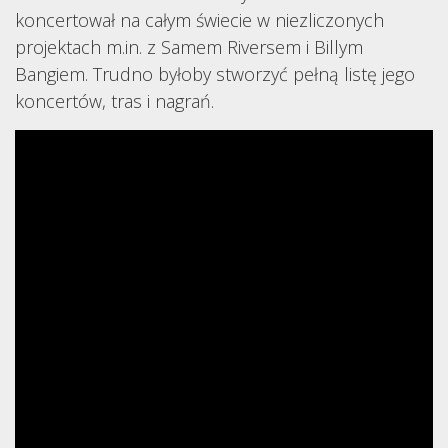
koncertował na całym świecie w niezliczonych
projektach m.in. z Samem Riversem i Billym
Bangiem. Trudno byłoby stworzyć pełną listę jego
koncertów, tras i nagrań.