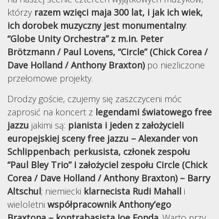
którzy
razem wzięci maja 300 lat, i jak ich wiek,
ich dorobek muzyczny jest monumentalny
:
“Globe Unity Orchestra” z m.in. Peter
Brötzmann / Paul Lovens, “Circle” (Chick Corea /
Dave Holland / Anthony Braxton)
po niezliczone
przełomowe projekty.
Drodzy goście, czujemy się zaszczyceni móc
zaprosić na koncert z
legendami światowego free
jazzu
jakimi są:
pianista i jeden z założycieli
europejskiej sceny free jazzu – Alexander von
Schlippenbach
;
perkusista, członek zespołu
“Paul Bley Trio” i założyciel zespołu Circle (Chick
Corea / Dave Holland / Anthony Braxton) – Barry
Altschul
; niemiecki
klarnecista Rudi Mahall
i
wieloletni
współpracownik Anthony’ego
Braxtona – kontrabasista Joe Fonda
. Warto przy