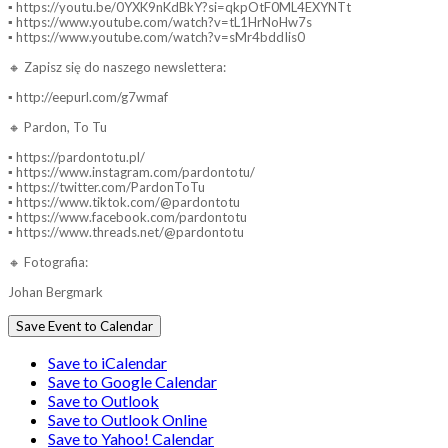
▪ https://youtu.be/0YXK9nKdBkY?si=qkpOtF0ML4EXYNTt
▪ https://www.youtube.com/watch?v=tL1HrNoHw7s
▪ https://www.youtube.com/watch?v=sMr4bddIis0
🔸 Zapisz się do naszego newslettera:
▪ http://eepurl.com/g7wmaf
🔸 Pardon, To Tu
▪ https://pardontotu.pl/
▪ https://www.instagram.com/pardontotu/
▪ https://twitter.com/PardonToTu
▪ https://www.tiktok.com/@pardontotu
▪ https://www.facebook.com/pardontotu
▪ https://www.threads.net/@pardontotu
🔸 Fotografia:
Johan Bergmark
Save Event to Calendar
Save to iCalendar
Save to Google Calendar
Save to Outlook
Save to Outlook Online
Save to Yahoo! Calendar