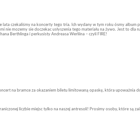
kie lata czekaliśmy na koncerty tego tria. Ich wydany w tym roku ósmy album
sami nie mozemy sie doczekac usłyszenia tego materiału na żywo. Jest to dla
hana Berthlinga i perkusisty Andreasa Werliina – czyli FIRE!
oncert na bramce za okazaniem biletu limitowaną opaskę, która upoważnia do
iczonej liczbie miejsc tylko na naszej antresoli! Prosimy osoby, które są 