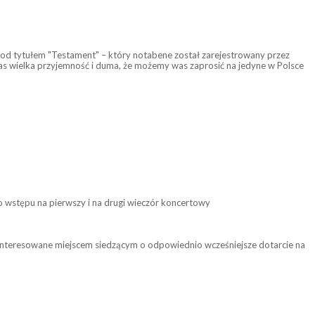
 pod tytułem "Testament" – który notabene został zarejestrowany przez
 nas wielka przyjemność i duma, że możemy was zaprosić na jedyne w Polsce
 wstępu na pierwszy i na drugi wieczór koncertowy
zainteresowane miejscem siedzącym o odpowiednio wcześniejsze dotarcie na