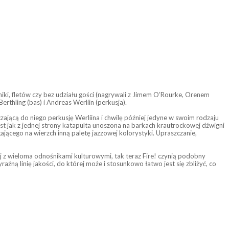
oniki, fletów czy bez udziału gości (nagrywali z Jimem O’Rourke, Orenem
hling (bas) i Andreas Werliin (perkusja).
ającą do niego perkusję Werliina i chwilę później jedyne w swoim rodzaju
est jak z jednej strony katapulta unoszona na barkach krautrockowej dźwigni
jącego na wierzch inną paletę jazzowej kolorystyki. Upraszczanie,
j z wieloma odnośnikami kulturowymi, tak teraz Fire! czynią podobny
źną linię jakości, do której może i stosunkowo łatwo jest się zbliżyć, co