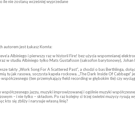
 o ile nie zostaną wcześniej wyprzedane
h autorem jest Łukasz Komła:
ve’a Albiniego i pierwszy raz w historii Fire! bez użycia wspomnianej elektr
 studiu Albiniego tylko Mats Gustafsson (saksofon barytonowy), Johan Bert
 takty „Work Song For A Scattered Past”, a chodzi o bas Berthlinga, dołącz
zmią tu jak rasowa, soczysta kapela rockowa. „The Dark Inside Of Cabbage” j
 współczesnego (ten przemykający field recording w głębokim tle) czy wyciąga
ce współczesnego jazzu, muzyki improwizowanej i ogólnie muzyki współczesne
 – i nie tylko – składom. Po raz kolejny ci trzej świetni muzycy rysują wyra
ęc kto się zbliży i narysuje własną linię?