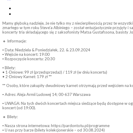
Mamy głęboką nadzieje, że nie tylko my z niecierpliwością przez te wszyst
zmarłego w tym roku Steve'a Albiniego – został entuzjastycznie przyjęty i 
koncerty tria składającego się z saksofonisty Matsa Gustafssona, basisty Jo
🔸 Informacje:
▪ Data: Niedziela & Poniedziałek, 22. & 23.09.2024
▪ Wejście na koncert: 19:00
▪ Rozpoczęcie koncertu: 20:30
▪ Bilety:
• 1-Dniowe: 99 zł (przedsprzedaż) / 119 zł (w dniu koncertu)
• 2-Dniowy Karnet: 179 zł **
** Osoby, które zakupiły dwudniowy karnet otrzymają przed wejściem na k
▪ Adres: Aleja Armii Ludowej 14; 00-637 Warszawa
▪ UWAGA: Na tych dwóch koncertach miejsca siedzące będą dostępne w ogran
koncert (od 19:00).
🔸 Bilety:
▪ Nasza strona internetowa: https://pardontotu.pl/programme
▪ U nas przy barze (bilety kolekcjonerskie – od 30.08.2024)