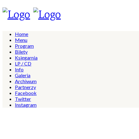
Home
Menu
Program
Bilety
Księgarnia
LP / CD
Info
Galeria
Archiwum
Partnerzy
Facebook
Twitter
Instagram