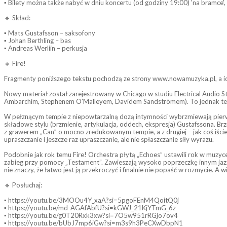
▪ Bilety można także nabyć w dniu koncertu (od godziny 19:00) 'na bramce',
🔸 Skład:
▪ Mats Gustafsson – saksofony
▪ Johan Berthling – bas
▪ Andreas Werliin – perkusja
🔸 Fire!
Fragmenty poniższego tekstu pochodzą ze strony www.nowamuzyka.pl, a ic
Nowy materiał został zarejestrowany w Chicago w studiu Electrical Audio Ste
Ambarchim, Stephenem O’Malleyem, Davidem Sandströmem). To jednak teraz w
W pełznącym tempie z niepowtarzalną dozą intymności wybrzmiewają pierwsze
składowe stylu (brzmienie, artykulacja, oddech, ekspresja) Gustafssona. Br
z grawerem „Can” o mocno zredukowanym tempie, a z drugiej – jak coś iście
upraszczanie i jeszcze raz upraszczanie, ale nie spłaszczanie siły wyrazu.
Podobnie jak rok temu Fire! Orchestra płytą „Echoes” ustawili rok w muzy
zabieg przy pomocy „Testament”. Zawieszają wysoko poprzeczkę innym jazzowym
nie znaczy, że łatwo jest ją przekroczyć i finalnie nie popaść w rozmycie. A wi
🔸 Posłuchaj:
▪ https://youtu.be/3MOOu4Y_xaA?si=5pgoFEnM4QoitQ0j
▪ https://youtu.be/md-AGAfAbfU?si=kGWJ_21KjYTmG_6z
▪ https://youtu.be/g0T20Rxk3xw?si=7O5w951rRGjo7ov4
▪ https://youtu.be/bUbJ7mp6iGw?si=m3s9h3PeCXwDbpN1