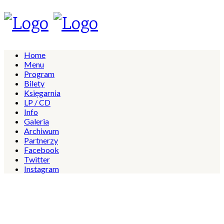
Home
Menu
Program
Bilety
Księgarnia
LP / CD
Info
Galeria
Archiwum
Partnerzy
Facebook
Twitter
Instagram