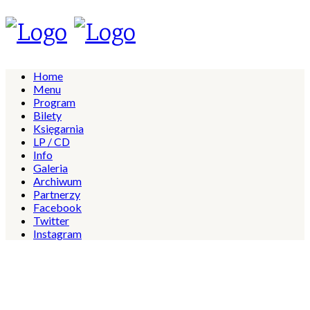
Home
Menu
Program
Bilety
Księgarnia
LP / CD
Info
Galeria
Archiwum
Partnerzy
Facebook
Twitter
Instagram