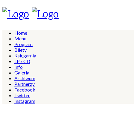
Home
Menu
Program
Bilety
Księgarnia
LP / CD
Info
Galeria
Archiwum
Partnerzy
Facebook
Twitter
Instagram