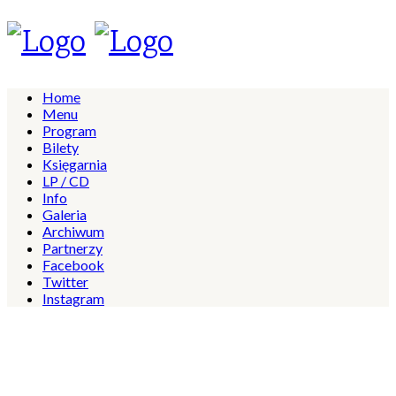
Home
Menu
Program
Bilety
Księgarnia
LP / CD
Info
Galeria
Archiwum
Partnerzy
Facebook
Twitter
Instagram